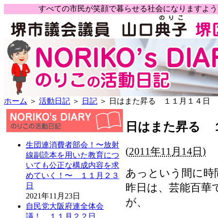
すべての市民が笑顔で暮らせる社会になりますよ
ホーム
＞
活動日記
＞
日記
＞ 日はまた昇る １１月１４日
日はまた昇る 
生団連消費者部会！〜放射
(
2011年11月14日)
線副読本を用いた教育につ
いても公正な構成内容を求
あっという間に時
めていく！〜 １１月２３
昨日は、芸能百華
日
2021年11月23日
が、
自民党大阪府連全体会
議！ １１月２２日