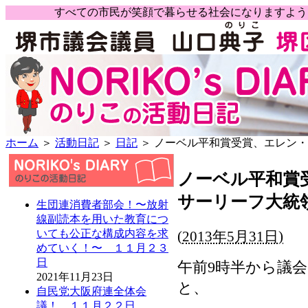
すべての市民が笑顔で暮らせる社会になりますよ
ホーム
＞
活動日記
＞
日記
＞ ノーベル平和賞受賞、エレン・
ノーベル平和賞
サーリーフ大統領
生団連消費者部会！〜放射
線副読本を用いた教育につ
いても公正な構成内容を求
(
2013年5月31日)
めていく！〜 １１月２３
日
午前9時半から議
2021年11月23日
と、
自民党大阪府連全体会
議！ １１月２２日