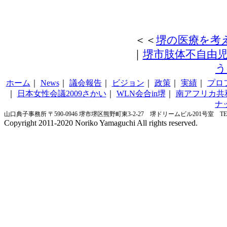
＜＜
堺の医療を考え
｜
堺市肢体不自由児
う
ホーム
｜
News
｜
議会報告
｜
ビジョン
｜
政策
｜
実績
｜
プロ
｜
日本女性会議2009さかい
｜
WLN会合in堺
｜
南アフリカ共
ナ
山口典子事務所 〒590-0946 堺市堺区熊野町東3-2-27 堺ドリームビル201号室 TEL&FA
Copyright 2011-2020 Noriko Yamaguchi All rights reserved.