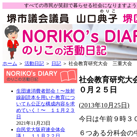
すべての市民が笑顔で暮らせる社会になりますよ
ホーム
＞
活動日記
＞
日記
＞ 社会教育研究大会 三重大会
社会教育研究大
０月２５日
生団連消費者部会！〜放射
線副読本を用いた教育につ
いても公正な構成内容を求
(
2013年10月25日)
めていく！〜 １１月２３
日
今日は午前９時３
2021年11月23日
自民党大阪府連全体会
６つある分科会の
議！ １１月２２日