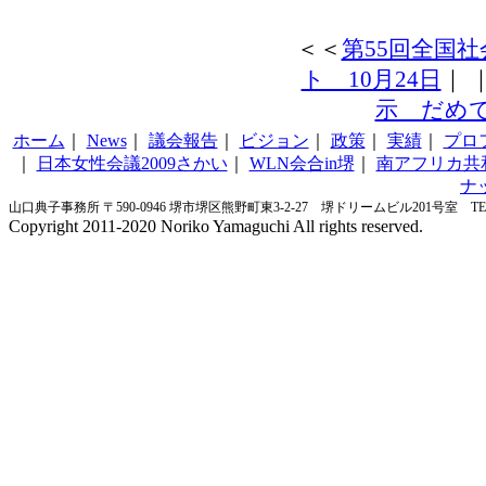
＜＜
第55回全国
ト 10月24日
｜
示 だめ
ホーム
｜
News
｜
議会報告
｜
ビジョン
｜
政策
｜
実績
｜
プロ
｜
日本女性会議2009さかい
｜
WLN会合in堺
｜
南アフリカ共
ナ
山口典子事務所 〒590-0946 堺市堺区熊野町東3-2-27 堺ドリームビル201号室 TEL&FA
Copyright 2011-2020 Noriko Yamaguchi All rights reserved.