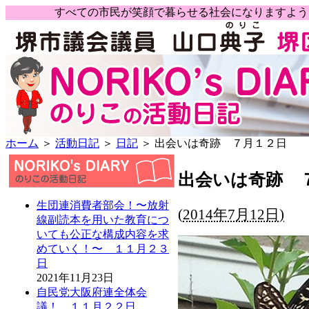
すべての市民が笑顔で暮らせる社会になりますよ
ホーム
＞
活動日記
＞
日記
＞ 出会いは奇跡 ７月１２日
出会いは奇跡 
生団連消費者部会！〜放射
(
2014年7月12日)
線副読本を用いた教育につ
いても公正な構成内容を求
めていく！〜 １１月２３
日
2021年11月23日
自民党大阪府連全体会
議！ １１月２２日