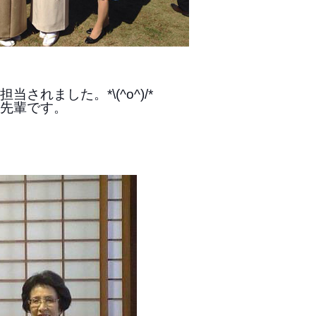
されました。*\(^o^)/*
先輩です。