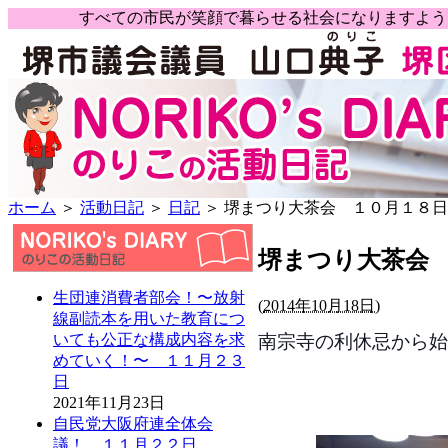
すべての市民が笑顔で暮らせる社会になりますよ
ホーム
＞
活動日記
＞
日記
＞ 堺まつり大茶会 １０月１８日
堺まつり大茶会
生団連消費者部会！〜放射
(
2014年10月18日)
線副読本を用いた教育につ
南宗寺の利休忌から始
いても公正な構成内容を求
めていく！〜 １１月２３
日
2021年11月23日
自民党大阪府連全体会
議！ １１月２２日