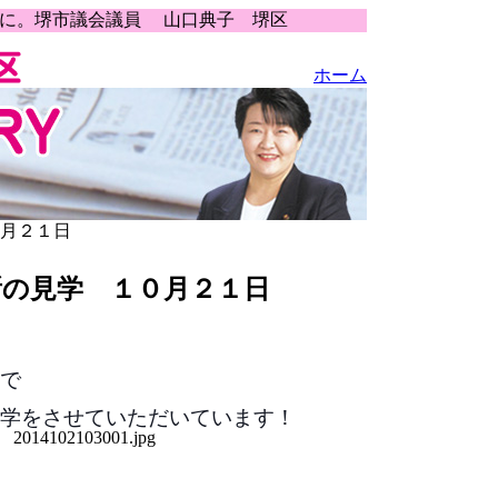
うに。堺市議会議員 山口典子 堺区
ホーム
０月２１日
所の見学 １０月２１日
で
学をさせて
いただいています！