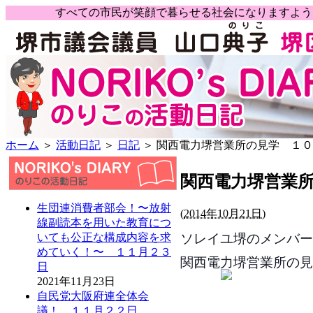
すべての市民が笑顔で暮らせる社会になりますよ
ホーム
＞
活動日記
＞
日記
＞ 関西電力堺営業所の見学 １
関西電力堺営業
生団連消費者部会！〜放射
(
2014年10月21日)
線副読本を用いた教育につ
ソレイユ堺のメンバー
いても公正な構成内容を求
めていく！〜 １１月２３
関西電力堺営業所の見
日
2021年11月23日
自民党大阪府連全体会
議！ １１月２２日