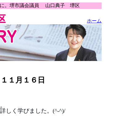
うに。堺市議会議員 山口典子 堺区
ホーム
 １１月１６日
。
しく学びました。(^-^)/