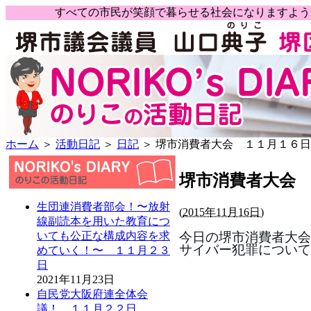
すべての市民が笑顔で暮らせる社会になりますよ
ホーム
＞
活動日記
＞
日記
＞ 堺市消費者大会 １１月１６日
堺市消費者大会
生団連消費者部会！〜放射
(
2015年11月16日)
線副読本を用いた教育につ
今日の堺市消費者大会
いても公正な構成内容を求
サイバー犯罪について詳
めていく！〜 １１月２３
日
2021年11月23日
自民党大阪府連全体会
議！ １１月２２日