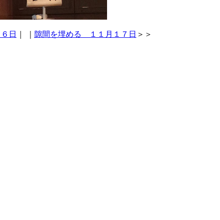
１６日
｜
｜
隙間を埋める １１月１７日
＞＞