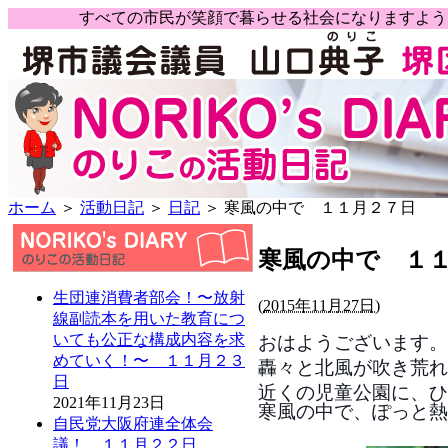
すべての市民が笑顔で暮らせる社会になりますよ
ホーム
＞
活動日記
＞
日記
＞ 寒風の中で １１月２７日
寒風の中で １
生団連消費者部会！〜放射
(
2015年11月27日)
線副読本を用いた教育につ
いても公正な構成内容を求
おはようございます。
めていく！〜 １１月２３
轟々と北風が吹き荒れ
日
近くの児童公園に、ひ
2021年11月23日
寒風の中で、ぽっと熱
自民党大阪府連全体会
議！ １１月２２日