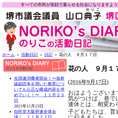
すべての市民が笑顔で暮らせる社会になりますよ
ホーム
＞
活動日記
＞
日記
＞ 花の人 ９月１７日
花の人 ９月１
生団連消費者部会！〜放射
(
2016年9月17日)
線副読本を用いた教育につ
いても公正な構成内容を求
おはようございま
めていく！〜 １１月２３
気がつけば、巷で
日
連休とは、相変わ
2021年11月23日
子どもたちは、普
自民党大阪府連全体会
に行きました。
議！ １１月２２日