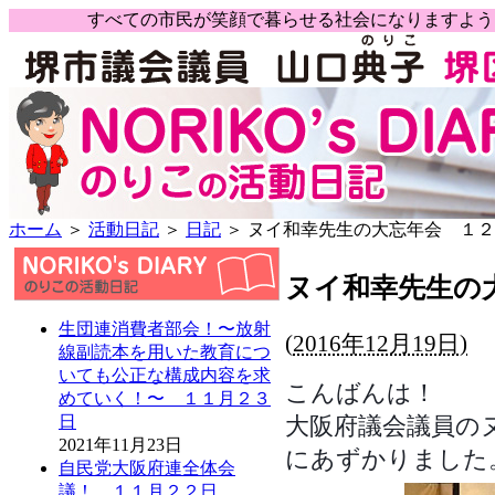
すべての市民が笑顔で暮らせる社会になりますよ
ホーム
＞
活動日記
＞
日記
＞ ヌイ和幸先生の大忘年会 １
ヌイ和幸先生の
生団連消費者部会！〜放射
(
2016年12月19日)
線副読本を用いた教育につ
いても公正な構成内容を求
こんばんは！
めていく！〜 １１月２３
大阪府議会議員の
日
2021年11月23日
にあずかりました
自民党大阪府連全体会
議！ １１月２２日