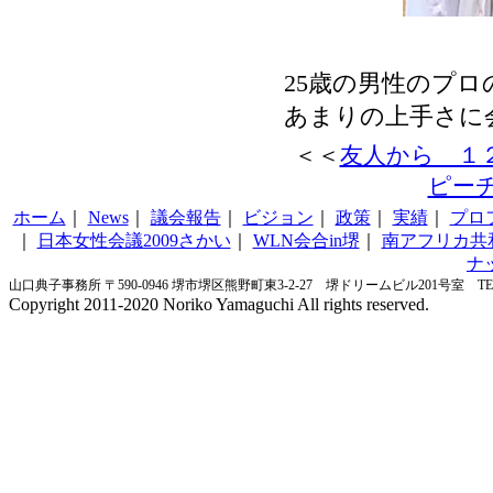
25歳の男性のプ
あまりの上手さに
＜＜
友人から １
ピー
ホーム
｜
News
｜
議会報告
｜
ビジョン
｜
政策
｜
実績
｜
プロ
｜
日本女性会議2009さかい
｜
WLN会合in堺
｜
南アフリカ共
ナ
山口典子事務所 〒590-0946 堺市堺区熊野町東3-2-27 堺ドリームビル201号室 TEL&FA
Copyright 2011-2020 Noriko Yamaguchi All rights reserved.