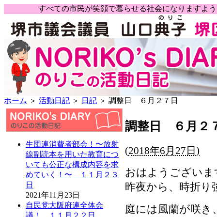
すべての市民が笑顔で暮らせる社会になりますよ
ホーム
＞
活動日記
＞
日記
＞ 調整日 ６月２７日
調整日 ６月２
生団連消費者部会！〜放射
(
2018年6月27日)
線副読本を用いた教育につ
いても公正な構成内容を求
おはようございま
めていく！〜 １１月２３
昨夜から、時折り
日
2021年11月23日
自民党大阪府連全体会
庭には風蘭が咲き
議！ １１月２２日