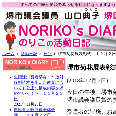
すべての市民が笑顔で暮らせる社会になりますよ
ホーム
＞
活動日記
＞
日記
＞ 堺市菊花展表彰式 １２月２日
堺市菊花展表彰
生団連消費者部会！〜放射
(
2018年12月 2日)
線副読本を用いた教育につ
いても公正な構成内容を求
今日の午後、堺市
めていく！〜 １１月２３
堺市議会議長賞の
日
2021年11月23日
自民党大阪府連全体会
受賞者の皆様、お
議！ １１月２２日