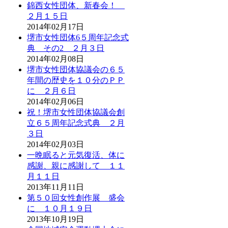
錦西女性団体、新春会！
２月１５日
2014年02月17日
堺市女性団体6５周年記念式
典 その2 ２月３日
2014年02月08日
堺市女性団体協議会の６５
年間の歴史を１０分のＰＰ
に ２月６日
2014年02月06日
祝！堺市女性団体協議会創
立６５周年記念式典 ２月
３日
2014年02月03日
一晩眠ると元気復活、体に
感謝、親に感謝して １１
月１１日
2013年11月11日
第５０回女性創作展 盛会
に １０月１９日
2013年10月19日