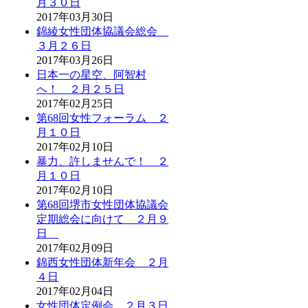
月３０日
2017年03月30日
錦綾女性団体協議会総会
３月２６日
2017年03月26日
日本一の星空、阿智村
へ！ ２月２５日
2017年02月25日
第68回女性フォーラム ２
月１０日
2017年02月10日
暴力、許しませんで！ ２
月１０日
2017年02月10日
第68回堺市女性団体協議会
定期総会に向けて ２月９
日
2017年02月09日
錦西女性団体新年会 ２月
４日
2017年02月04日
女性団体定例会 ２月３日