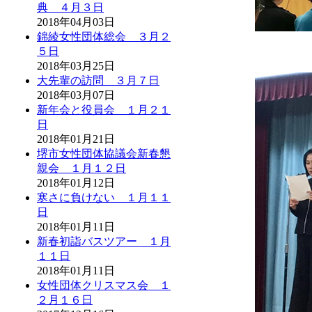
典 ４月３日
2018年04月03日
錦綾女性団体総会 ３月２
５日
2018年03月25日
大先輩の訪問 ３月７日
2018年03月07日
新年会と役員会 １月２１
日
2018年01月21日
堺市女性団体協議会新春懇
親会 １月１２日
2018年01月12日
寒さに負けない １月１１
日
2018年01月11日
新春初詣バスツアー １月
１１日
2018年01月11日
女性団体クリスマス会 １
２月１６日