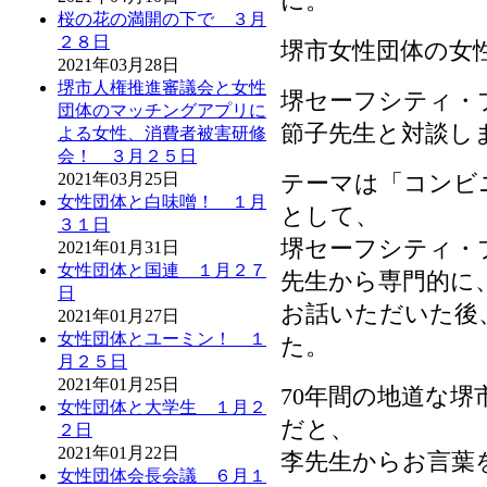
に。
桜の花の満開の下で ３月
２８日
堺市女性団体の女
2021年03月28日
堺市人権推進審議会と女性
堺セーフシティ・
団体のマッチングアプリに
節子先生と対談し
よる女性、消費者被害研修
会！ ３月２５日
テーマは「コンビ
2021年03月25日
女性団体と白味噌！ １月
として、
３１日
堺セーフシティ・
2021年01月31日
女性団体と国連 １月２７
先生から専門的に
日
お話いただいた後
2021年01月27日
女性団体とユーミン！ １
た。
月２５日
2021年01月25日
70年間の地道な
女性団体と大学生 １月２
だと、
２日
2021年01月22日
李先生からお言葉
女性団体会長会議 ６月１