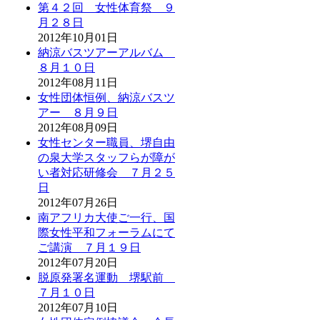
第４２回 女性体育祭 ９
月２８日
2012年10月01日
納涼バスツアーアルバム
８月１０日
2012年08月11日
女性団体恒例、納涼バスツ
アー ８月９日
2012年08月09日
女性センター職員、堺自由
の泉大学スタッフらが障が
い者対応研修会 ７月２５
日
2012年07月26日
南アフリカ大使ご一行、国
際女性平和フォーラムにて
ご講演 ７月１９日
2012年07月20日
脱原発署名運動 堺駅前
７月１０日
2012年07月10日