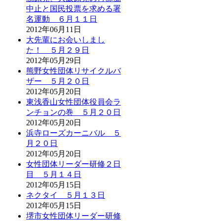
中止と国民投票を求める署
名運動 ６月１１日
2012年06月11日
大先輩にお会いしまし
た！ ５月２９日
2012年05月29日
熊野女性団体リサイクルバ
ザー ５月２０日
2012年05月20日
東浅香山女性団体役員会ラ
ンチョンの巻 ５月２０日
2012年05月20日
浜寺ローズカーニバル ５
月２０日
2012年05月20日
女性団体リーダー研修２日
目 ５月１４日
2012年05月15日
ネクタイ ５月１３日
2012年05月15日
堺市女性団体リーダー研修