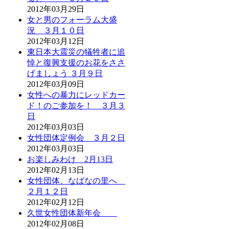
2012年03月29日
女と男のフォーラム大盛
況 ３月１０日
2012年03月12日
東日本大震災の犠牲者に追
悼と復興支援のお花をささ
げましょう ３月９日
2012年03月09日
女性への暴力にレッドカー
ド！のご参加を！ ３月３
日
2012年03月03日
女性団体定例会 ３月２日
2012年03月03日
お楽しみわけ 2月13日
2012年02月13日
女性団体、なばなの里へ
２月１２日
2012年02月12日
久世女性団体新年会
2012年02月08日