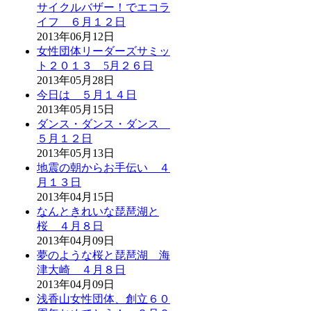
サイクルバザー！でエコラ
イフ ６月１２日
2013年06月12日
女性団体リーダーズサミッ
ト２０１３ 5月２６日
2013年05月28日
今日は ５月１４日
2013年05月15日
ダンス・ダンス・ダンス
５月１２日
2013年05月13日
地震の朝からお手伝い ４
月１３日
2013年04月15日
なんときれいな琵琶湖と
桜 ４月８日
2013年04月09日
夢のような桜と琵琶湖 海
津大崎 ４月８日
2013年04月09日
浅香山女性団体、創立６０