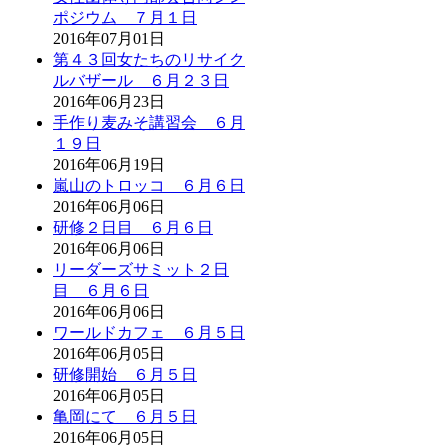
ポジウム ７月１日
2016年07月01日
第４３回女たちのリサイク
ルバザール ６月２３日
2016年06月23日
手作り麦みそ講習会 ６月
１９日
2016年06月19日
嵐山のトロッコ ６月６日
2016年06月06日
研修２日目 ６月６日
2016年06月06日
リーダーズサミット２日
目 ６月６日
2016年06月06日
ワールドカフェ ６月５日
2016年06月05日
研修開始 ６月５日
2016年06月05日
亀岡にて ６月５日
2016年06月05日