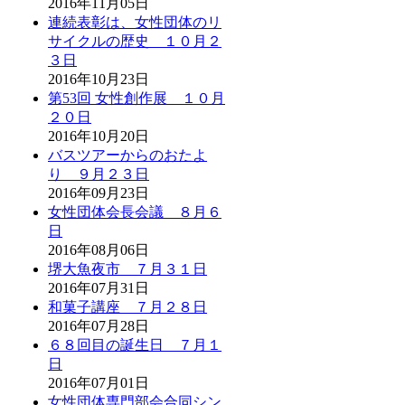
2016年11月05日
連続表彰は、女性団体のリ
サイクルの歴史 １０月２
３日
2016年10月23日
第53回 女性創作展 １０月
２０日
2016年10月20日
バスツアーからのおたよ
り ９月２３日
2016年09月23日
女性団体会長会議 ８月６
日
2016年08月06日
堺大魚夜市 ７月３１日
2016年07月31日
和菓子講座 ７月２８日
2016年07月28日
６８回目の誕生日 ７月１
日
2016年07月01日
女性団体専門部会合同シン