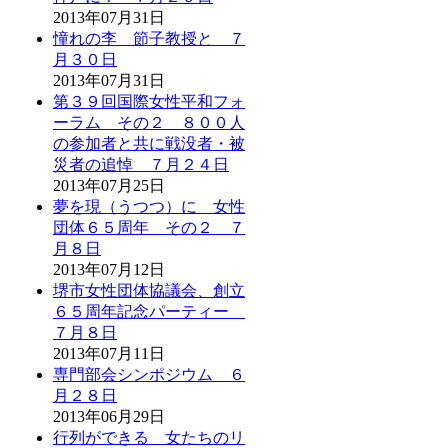
2013年07月31日
憧れの李 節子教授と ７
月３０日
2013年07月31日
第３９回国際女性平和フォ
ーラム その２ ８００人
の参加者と共に戦没者・被
災者の追悼 ７月２４日
2013年07月25日
夢を現（うつつ）に 女性
団体６５周年 その２ ７
月８日
2013年07月12日
堺市女性団体協議会、創立
６５周年記念パーティー
７月８日
2013年07月11日
専門部会シンポジウム ６
月２８日
2013年06月29日
行列ができる 女たちのリ