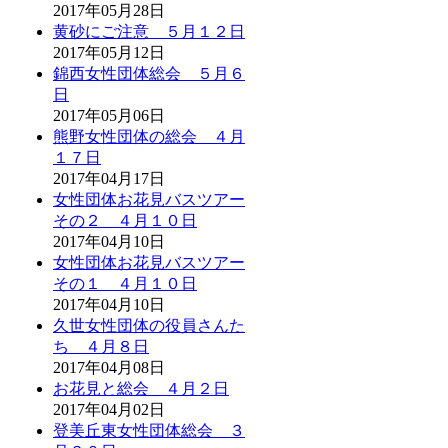
2017年05月28日
黄砂にご注意 ５月１２日
2017年05月12日
錦西女性団体総会 ５月６
日
2017年05月06日
熊野女性団体の総会 ４月
１７日
2017年04月17日
女性団体お花見バスツアー
その２ ４月１０日
2017年04月10日
女性団体お花見バスツアー
その１ ４月１０日
2017年04月10日
久世女性団体の役員さんた
ち ４月８日
2017年04月08日
お花見と総会 ４月２日
2017年04月02日
登美丘東女性団体総会 ３