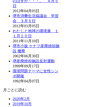
のはずが・・・。 ４月５
日
2012年04月05日
堺市消費生活協議会 学習
会 ３月５日
2012年03月05日
わたしと地球の環境展 １
１月１０日
2011年11月10日
堺市小坂 ケナフ産廃焼却施
設 撤廃
2002年06月30日
堺産廃焼却施設反対運動
1999年09月17日
環境問題テーマに女性シン
ポ開催
1992年04月07日
月ごとに読む
2020年2月
2019年10月