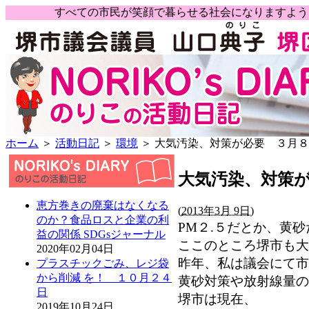
すべての市民が笑顔で暮らせる社会になりますよ
ホーム
＞
活動日記
＞
環境
＞ 大気汚染、対策が必要 ３月
大気汚染、対策
恵方巻きの廃棄はなくなる
(
2013年3月 9日)
のか？食品ロスと企業の利
PM２.５だとか、黄
益の関係 SDGsジャーナル
ここのところ堺市も大
2020年02月04日
昨年、私は議会にて市
プラスチックごみ、レジ袋
から削減 を！ １０月２４
黄砂対策や放射線量の
日
堺市は現在、
2019年10月24日