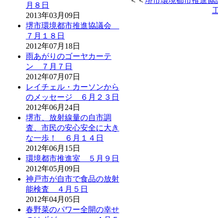
＜＜
堺市環境都市推進協
月８日
2013年03月09日
堺市環境都市推進協議会
７月１８日
2012年07月18日
雨あがりのゴーヤカーテ
ン ７月７日
2012年07月07日
レイチェル・カーソンから
のメッセージ ６月２３日
2012年06月24日
堺市、放射線量の自市調
査、市民の安心安全に大き
な一歩！ ６月１４日
2012年06月15日
環境都市推進室 ５月９日
2012年05月09日
神戸市が自市で食品の放射
能検査 ４月５日
2012年04月05日
春野菜のパワー全開の幸せ