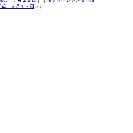
議会 ７月１８日
｜
｜
堺クリーンセンター竣
工式 ３月１７日
＞＞