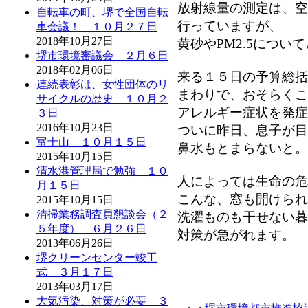
放射線量の測定は、空
自転車の町、堺で全国自転
行っていますが、
車会議！ １０月２７日
2018年10月27日
黄砂やPM2.5につ
堺市環境審議会 ２月６日
2018年02月06日
来る１５日の予算総括
連続表彰は、女性団体のリ
まわりで、おそらくこ
サイクルの歴史 １０月２
アレルギー症状を発症
３日
2016年10月23日
ついに昨日、息子が目
富士山 １０月１５日
鼻水もとまらないと。
2015年10月15日
清水港管理局で勉強 １０
人によっては生命の危
月１５日
こんな、窓も開けられ
2015年10月15日
清掃業務調査員懇談会（２
洗濯ものも干せない暮
５年度） ６月２６日
対策が急がれます。
2013年06月26日
堺クリーンセンター竣工
式 ３月１７日
2013年03月17日
大気汚染、対策が必要 ３