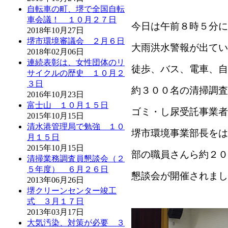
自転車の町、堺で全国自転
車会議！ １０月２７日
今日は午前８時５分に
2018年10月27日
堺市環境審議会 ２月６日
大雨洪水警報が出てい
2018年02月06日
連続表彰は、女性団体のリ
徒歩、バス、電車、自
サイクルの歴史 １０月２
３日
約３００名の清掃調査
2016年10月23日
富士山 １０月１５日
ゴミ・し尿受託事業者
2015年10月15日
清水港管理局で勉強 １０
堺市環境事業部長をは
月１５日
2015年10月15日
部の職員さんら約２０
清掃業務調査員懇談会（２
５年度） ６月２６日
懇談会が開催されまし
2013年06月26日
堺クリーンセンター竣工
式 ３月１７日
2013年03月17日
大気汚染、対策が必要 ３