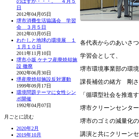
のはずが・・・。 ４月５
日
2012年04月05日
堺市消費生活協議会 学習
会 ３月５日
2012年03月05日
わたしと地球の環境展 １
各代表からのあいさつ
１月１０日
2011年11月10日
学習会として、
堺市小坂 ケナフ産廃焼却施
設 撤廃
堺市環境事業部の環境
2002年06月30日
堺産廃焼却施設反対運動
課長補佐の
緒方 剛さ
1999年09月17日
環境問題テーマに女性シン
「循環型社会を推進す
ポ開催
1992年04月07日
堺市クリーンセンター
月ごとに読む
堺市のゴミの減量化の
2020年2月
講演と共に
クリーンセ
2019年10月