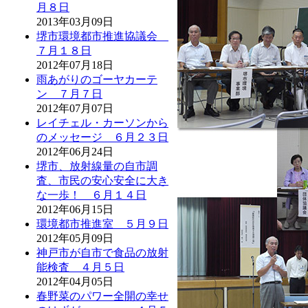
月８日
2013年03月09日
堺市環境都市推進協議会
７月１８日
2012年07月18日
雨あがりのゴーヤカーテ
ン ７月７日
2012年07月07日
レイチェル・カーソンから
のメッセージ ６月２３日
2012年06月24日
堺市、放射線量の自市調
査、市民の安心安全に大き
な一歩！ ６月１４日
2012年06月15日
環境都市推進室 ５月９日
2012年05月09日
神戸市が自市で食品の放射
能検査 ４月５日
2012年04月05日
春野菜のパワー全開の幸せ