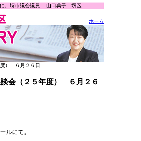
うに。堺市議会議員 山口典子 堺区
ホーム
年度） ６月２６日
懇談会（２５年度） ６月２６
ールにて。