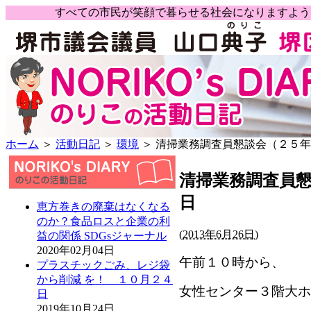
すべての市民が笑顔で暮らせる社会になりますよ
ホーム
＞
活動日記
＞
環境
＞ 清掃業務調査員懇談会（２５
清掃業務調査員
日
恵方巻きの廃棄はなくなる
のか？食品ロスと企業の利
(
2013年6月26日)
益の関係 SDGsジャーナル
2020年02月04日
午前１０時から、
プラスチックごみ、レジ袋
から削減 を！ １０月２４
女性センター３階大ホ
日
2019年10月24日