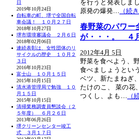
を行うと発表しま
日
2019年10月24日
原発の爆発…
（続
自転車の町、堺で全国自転
車会議！ １０月２７日
春野菜のパワー
2018年10月27日
堺市環境審議会 ２月６日
が・・・。 ４
2018年02月06日
連続表彰は、女性団体のリ
2012年4月 5日
サイクルの歴史 １０月２
野菜を食べよう、野
３日
2016年10月23日
食べましょうとい
富士山 １０月１５日
ベツ、新たまねぎ
2015年10月15日
たけのこ、 菜の花
清水港管理局で勉強 １０
月１５日
つくし、よも…
（
2015年10月15日
清掃業務調査員懇談会（２
５年度） ６月２６日
2013年06月26日
堺クリーンセンター竣工
式 ３月１７日