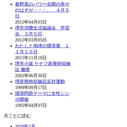
春野菜のパワー全開の幸せ
のはずが・・・。 ４月５
日
2012年04月05日
堺市消費生活協議会 学習
会 ３月５日
2012年03月05日
わたしと地球の環境展 １
１月１０日
2011年11月10日
堺市小坂 ケナフ産廃焼却施
設 撤廃
2002年06月30日
堺産廃焼却施設反対運動
1999年09月17日
環境問題テーマに女性シン
ポ開催
1992年04月07日
月ごとに読む
2020年2月