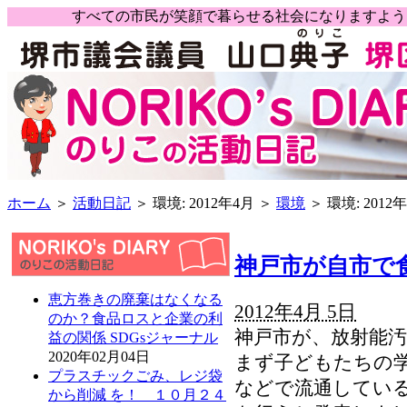
すべての市民が笑顔で暮らせる社会になりますよ
ホーム
＞
活動日記
＞ 環境: 2012年4月 ＞
環境
＞ 環境: 2012
神戸市が自市で
恵方巻きの廃棄はなくなる
2012年4月 5日
のか？食品ロスと企業の利
神戸市が、放射能
益の関係 SDGsジャーナル
2020年02月04日
まず子どもたちの学
プラスチックごみ、レジ袋
などで流通している
から削減 を！ １０月２４