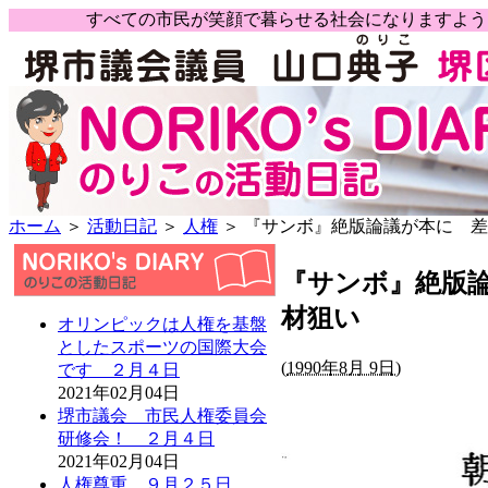
すべての市民が笑顔で暮らせる社会になりますよ
ホーム
＞
活動日記
＞
人権
＞ 『サンボ』絶版論議が本に 
『サンボ』絶版
材狙い
オリンピックは人権を基盤
としたスポーツの国際大会
(
1990年8月 9日)
です ２月４日
2021年02月04日
堺市議会 市民人権委員会
研修会！ ２月４日
2021年02月04日
人権尊重 ９月２５日