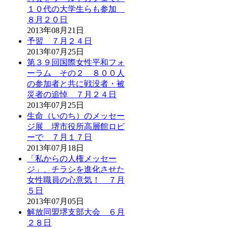
１０代の大学生らも参加
８月２０日
2013年08月21日
予習 ７月２４日
2013年07月25日
第３９回国際女性平和フォ
ーラム その２ ８００人
の参加者と共に戦没者・被
災者の追悼 ７月２４日
2013年07月25日
生命（いのち）のメッセー
ジ展 堺市役所高層館ロビ
ーで ７月１７日
2013年07月18日
「私からの人権メッセー
ジ」、チラシを進化させた
女性職員の心意気！ ７月
５日
2013年07月05日
解放同盟堺支部大会 ６月
２８日