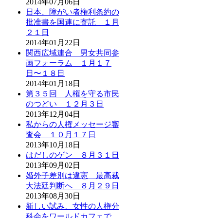
2014年07月06日
日本、障がい者権利条約の
批准書を国連に寄託 １月
２１日
2014年01月22日
関西広域連合 男女共同参
画フォーラム １月１７
日〜１８日
2014年01月18日
第３５回 人権を守る市民
のつどい １２月３日
2013年12月04日
私からの人権メッセージ審
査会 １０月１７日
2013年10月18日
はだしのゲン ８月３１日
2013年09月02日
婚外子差別は違憲 最高裁
大法廷判断へ ８月２９日
2013年08月30日
新しい試み、女性の人権分
科会をワールドカフェで。