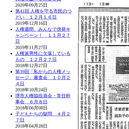
2020年09月25日
第41回 人権を守る市民のつ
どい １２月１６日
2019年12月16日
人権週間、みんなで啓発キ
ャンペーン！ １１月２７
日
2019年11月27日
人権派男性に欠落している
もの １２月２７日
2018年12月27日
第39回「私からの人権メッ
セージ」審査会 １０月２
４日
2018年10月24日
堺市人権協役員会・常任幹
事会 ６月８日
2018年06月08日
子どもたちの疑問 ４月２
７日
2018年04月28日