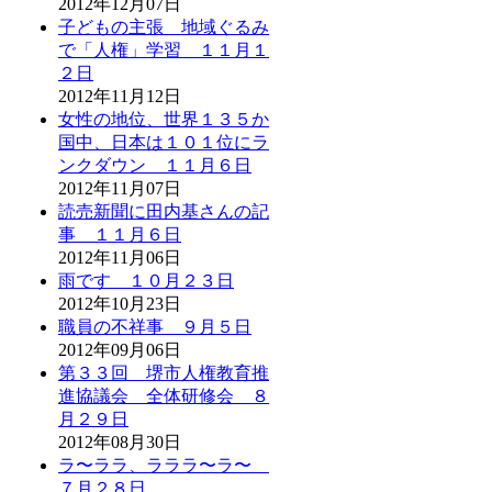
2012年12月07日
子どもの主張 地域ぐるみ
で「人権」学習 １１月１
２日
2012年11月12日
女性の地位、世界１３５か
国中、日本は１０１位にラ
ンクダウン １１月６日
2012年11月07日
読売新聞に田内基さんの記
事 １１月６日
2012年11月06日
雨です １０月２３日
2012年10月23日
職員の不祥事 ９月５日
2012年09月06日
第３３回 堺市人権教育推
進協議会 全体研修会 ８
月２９日
2012年08月30日
ラ〜ララ、ラララ〜ラ〜
７月２８日