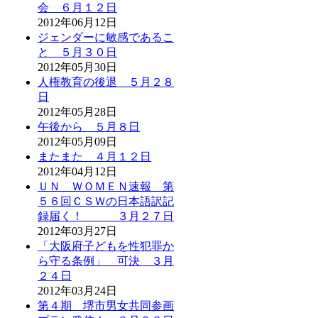
会 ６月１２日
2012年06月12日
ジェンダーに敏感であるこ
と ５月３０日
2012年05月30日
人権教育の後退 ５月２８
日
2012年05月28日
午後から ５月８日
2012年05月09日
またまた ４月１２日
2012年04月12日
ＵＮ ＷＯＭＥＮ速報 第
５６回ＣＳＷの日本語訳記
録届く！ ３月２７日
2012年03月27日
「大阪府子どもを性犯罪か
ら守る条例」 可決 ３月
２４日
2012年03月24日
第４期 堺市男女共同参画