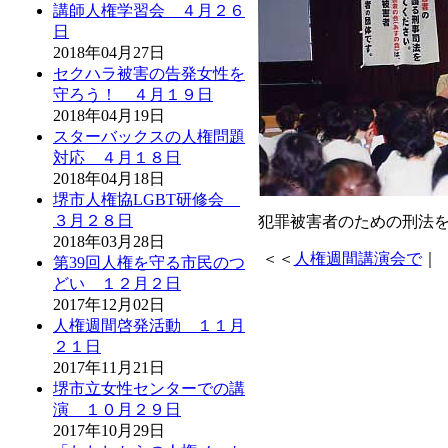
講師人権学習会 ４月２６
日
2018年04月27日
セクハラ被害の告発女性を
守ろう！ ４月１９日
2018年04月19日
スターバックスの人権問題
対応 ４月１８日
2018年04月18日
堺市人権協LGBT研修会
３月２８日
犯罪被害者のための刑法
2018年03月28日
＜＜
人権週間講演会で
｜
第39回人権を守る市民のつ
どい １２月２日
2017年12月02日
人権週間啓発活動 １１月
２１日
2017年11月21日
堺市立女性センターでの講
演 １０月２９日
2017年10月29日