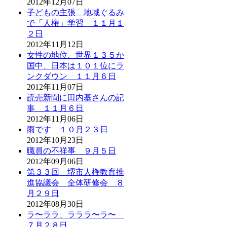
2012年12月07日
子どもの主張 地域ぐるみ
で「人権」学習 １１月１
２日
2012年11月12日
女性の地位、世界１３５か
国中、日本は１０１位にラ
ンクダウン １１月６日
2012年11月07日
読売新聞に田内基さんの記
事 １１月６日
2012年11月06日
雨です １０月２３日
2012年10月23日
職員の不祥事 ９月５日
2012年09月06日
第３３回 堺市人権教育推
進協議会 全体研修会 ８
月２９日
2012年08月30日
ラ〜ララ、ラララ〜ラ〜
７月２８日