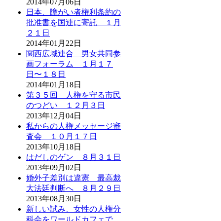
2014年07月06日
日本、障がい者権利条約の
批准書を国連に寄託 １月
２１日
2014年01月22日
関西広域連合 男女共同参
画フォーラム １月１７
日〜１８日
2014年01月18日
第３５回 人権を守る市民
のつどい １２月３日
2013年12月04日
私からの人権メッセージ審
査会 １０月１７日
2013年10月18日
はだしのゲン ８月３１日
2013年09月02日
婚外子差別は違憲 最高裁
大法廷判断へ ８月２９日
2013年08月30日
新しい試み、女性の人権分
科会をワールドカフェで。