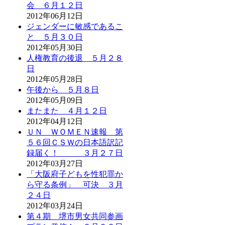
会 ６月１２日
2012年06月12日
ジェンダーに敏感であるこ
と ５月３０日
2012年05月30日
人権教育の後退 ５月２８
日
2012年05月28日
午後から ５月８日
2012年05月09日
またまた ４月１２日
2012年04月12日
ＵＮ ＷＯＭＥＮ速報 第
５６回ＣＳＷの日本語訳記
録届く！ ３月２７日
2012年03月27日
「大阪府子どもを性犯罪か
ら守る条例」 可決 ３月
２４日
2012年03月24日
第４期 堺市男女共同参画