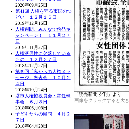
2020年09月25日
第41回 人権を守る市民のつ
どい １２月１６日
2019年12月16日
人権週間、みんなで啓発キ
ャンペーン！ １１月２７
日
2019年11月27日
人権派男性に欠落している
もの １２月２７日
2018年12月27日
第39回「私からの人権メッ
セージ」審査会 １０月２
４日
2018年10月24日
「読売新聞 夕刊」より
堺市人権協役員会・常任幹
画像をクリックすると大
事会 ６月８日
2018年06月08日
子どもたちの疑問 ４月２
７日
2018年04月28日