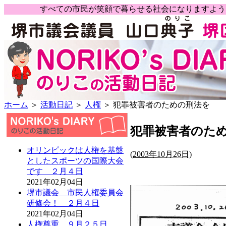
すべての市民が笑顔で暮らせる社会になりますよ
ホーム
＞
活動日記
＞
人権
＞ 犯罪被害者のための刑法を
犯罪被害者のた
オリンピックは人権を基盤
(
2003年10月26日)
としたスポーツの国際大会
です ２月４日
2021年02月04日
堺市議会 市民人権委員会
研修会！ ２月４日
2021年02月04日
人権尊重 ９月２５日