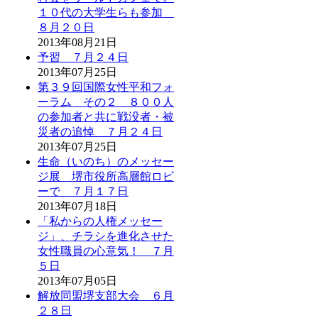
１０代の大学生らも参加
８月２０日
2013年08月21日
予習 ７月２４日
2013年07月25日
第３９回国際女性平和フォ
ーラム その２ ８００人
の参加者と共に戦没者・被
災者の追悼 ７月２４日
2013年07月25日
生命（いのち）のメッセー
ジ展 堺市役所高層館ロビ
ーで ７月１７日
2013年07月18日
「私からの人権メッセー
ジ」、チラシを進化させた
女性職員の心意気！ ７月
５日
2013年07月05日
解放同盟堺支部大会 ６月
２８日