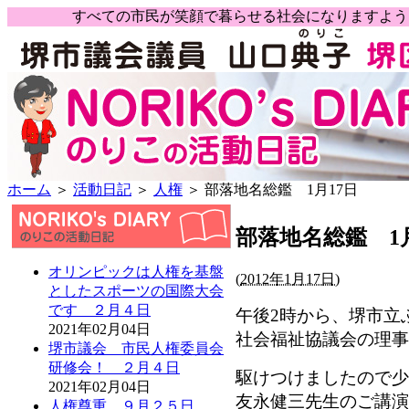
すべての市民が笑顔で暮らせる社会になりますよ
ホーム
＞
活動日記
＞
人権
＞ 部落地名総鑑 1月17日
部落地名総鑑 1月
オリンピックは人権を基盤
(
2012年1月17日)
としたスポーツの国際大会
です ２月４日
午後2時から、堺市立
2021年02月04日
社会福祉協議会の理事
堺市議会 市民人権委員会
研修会！ ２月４日
駆けつけましたので少
2021年02月04日
友永健三先生のご講演
人権尊重 ９月２５日