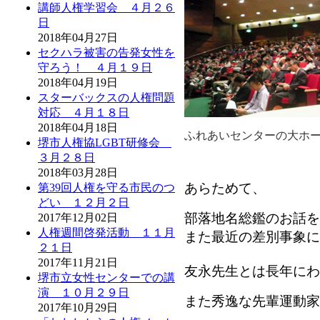
講師人権学習会 ４月２６
日
2018年04月27日
セクハラ被害の告発女性を
守ろう！ ４月１９日
2018年04月19日
スターバックスの人権問題
対応 ４月１８日
2018年04月18日
ふれあいセンターの大ホ
堺市人権協LGBT研修会
３月２８日
2018年03月28日
あらためて、
第39回人権を守る市民のつ
どい １２月２日
部落地名総鑑のお話を
2017年12月02日
人権週間啓発活動 １１月
また最近の差別事象に
２１日
2017年11月21日
友永先生とは長年にわ
堺市立女性センターでの講
演 １０月２９日
また秀逸な先輩運動家
2017年10月29日