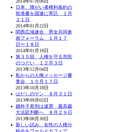
2014年07月06日
日本、障がい者権利条約の
批准書を国連に寄託 １月
２１日
2014年01月22日
関西広域連合 男女共同参
画フォーラム １月１７
日〜１８日
2014年01月18日
第３５回 人権を守る市民
のつどい １２月３日
2013年12月04日
私からの人権メッセージ審
査会 １０月１７日
2013年10月18日
はだしのゲン ８月３１日
2013年09月02日
婚外子差別は違憲 最高裁
大法廷判断へ ８月２９日
2013年08月30日
新しい試み、女性の人権分
科会をワールドカフェで。