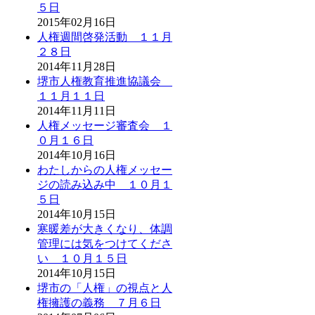
５日
2015年02月16日
人権週間啓発活動 １１月
２８日
2014年11月28日
堺市人権教育推進協議会
１１月１１日
2014年11月11日
人権メッセージ審査会 １
０月１６日
2014年10月16日
わたしからの人権メッセー
ジの読み込み中 １０月１
５日
2014年10月15日
寒暖差が大きくなり、体調
管理には気をつけてくださ
い １０月１５日
2014年10月15日
堺市の「人権」の視点と人
権擁護の義務 ７月６日