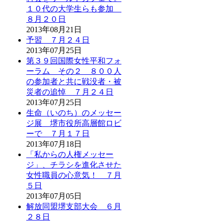
１０代の大学生らも参加
８月２０日
2013年08月21日
予習 ７月２４日
2013年07月25日
第３９回国際女性平和フォ
ーラム その２ ８００人
の参加者と共に戦没者・被
災者の追悼 ７月２４日
2013年07月25日
生命（いのち）のメッセー
ジ展 堺市役所高層館ロビ
ーで ７月１７日
2013年07月18日
「私からの人権メッセー
ジ」、チラシを進化させた
女性職員の心意気！ ７月
５日
2013年07月05日
解放同盟堺支部大会 ６月
２８日