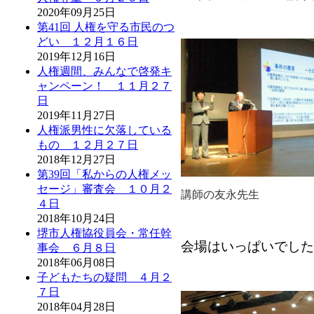
2020年09月25日
第41回 人権を守る市民のつ
どい １２月１６日
2019年12月16日
人権週間、みんなで啓発キ
ャンペーン！ １１月２７
日
2019年11月27日
人権派男性に欠落している
もの １２月２７日
2018年12月27日
第39回「私からの人権メッ
セージ」審査会 １０月２
講師の友永先生
４日
2018年10月24日
堺市人権協役員会・常任幹
会場はいっぱいでした
事会 ６月８日
2018年06月08日
子どもたちの疑問 ４月２
７日
2018年04月28日