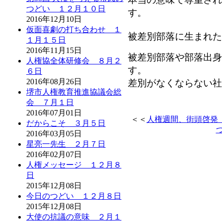
つどい １２月１０日
す。
2016年12月10日
仮面喜劇の打ち合わせ １
被差別部落に生まれた
１月１５日
2016年11月15日
被差別部落や部落出身
人権協全体研修会 ８月２
す。
６日
2016年08月26日
差別がなくならない社
堺市人権教育推進協議会総
会 ７月１日
2016年07月01日
＜＜
人権週間、街頭啓発 
だからこそ ３月５日
2016年03月05日
星亮一先生 ２月７日
2016年02月07日
人権メッセージ １２月８
日
2015年12月08日
今日のつどい １２月８日
2015年12月08日
大使の抗議の意味 ２月１