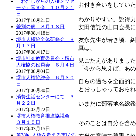
「わたしからの人権メッセ
お付き合いをしていた
ージ」審査会 １０月２１
日
わかりやすい。説得力
2017年10月21日
安田信託の山口会長に
差別の病 ８月１８日
2017年08月18日
友永先生が若き頃、糾
堺市人権協全体研修会 ８
月１７日
真は、
2017年08月17日
堺市社会教育委員会・堺市
見ごたえがありました
人権協の役員会 ８月４日
「今から思えば、あの
2017年08月04日
堺市人権協総会 ６月３０
自らの過ちを全面的に
日
とおっしゃっておられ
2017年06月30日
消費生活センターにて ３
いまだに部落地名総鑑
月２２日
2017年03月22日
堺市人権教育推進協議会
３月１５日
そのことは自分を含め
2017年03月15日
第38回 人権を考える市民の
本当の意味で尊重され