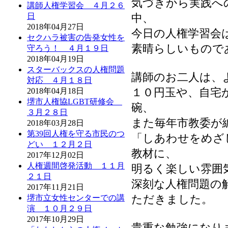
気づきから実践へ
講師人権学習会 ４月２６
中、
日
2018年04月27日
今日の人権学習会
セクハラ被害の告発女性を
素晴らしいもので
守ろう！ ４月１９日
2018年04月19日
スターバックスの人権問題
講師のお二人は、
対応 ４月１８日
１０円玉や、自宅
2018年04月18日
堺市人権協LGBT研修会
碗、
３月２８日
また毎年市教委が
2018年03月28日
第39回人権を守る市民のつ
「しあわせをめざし
どい １２月２日
教材に、
2017年12月02日
人権週間啓発活動 １１月
明るく楽しい雰囲
２１日
深刻な人権問題の
2017年11月21日
ただきました。
堺市立女性センターでの講
演 １０月２９日
2017年10月29日
貴重な勉強になり