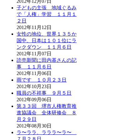
2012年12月07日
子どもの主張 地域ぐるみ
で「人権」学習 １１月１
２日
2012年11月12日
女性の地位、世界１３５か
国中、日本は１０１位にラ
ンクダウン １１月６日
2012年11月07日
読売新聞に田内基さんの記
事 １１月６日
2012年11月06日
雨です １０月２３日
2012年10月23日
職員の不祥事 ９月５日
2012年09月06日
第３３回 堺市人権教育推
進協議会 全体研修会 ８
月２９日
2012年08月30日
ラ〜ララ、ラララ〜ラ〜
７月２８日