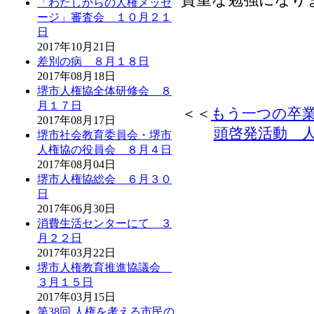
「わたしからの人権メッセ
ージ」審査会 １０月２１
日
2017年10月21日
差別の病 ８月１８日
2017年08月18日
堺市人権協全体研修会 ８
月１７日
＜＜
もう一つの卒
2017年08月17日
頭啓発活動 
堺市社会教育委員会・堺市
人権協の役員会 ８月４日
2017年08月04日
堺市人権協総会 ６月３０
日
2017年06月30日
消費生活センターにて ３
月２２日
2017年03月22日
堺市人権教育推進協議会
３月１５日
2017年03月15日
第38回 人権を考える市民の