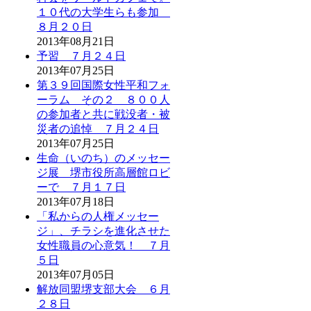
１０代の大学生らも参加
８月２０日
2013年08月21日
予習 ７月２４日
2013年07月25日
第３９回国際女性平和フォ
ーラム その２ ８００人
の参加者と共に戦没者・被
災者の追悼 ７月２４日
2013年07月25日
生命（いのち）のメッセー
ジ展 堺市役所高層館ロビ
ーで ７月１７日
2013年07月18日
「私からの人権メッセー
ジ」、チラシを進化させた
女性職員の心意気！ ７月
５日
2013年07月05日
解放同盟堺支部大会 ６月
２８日