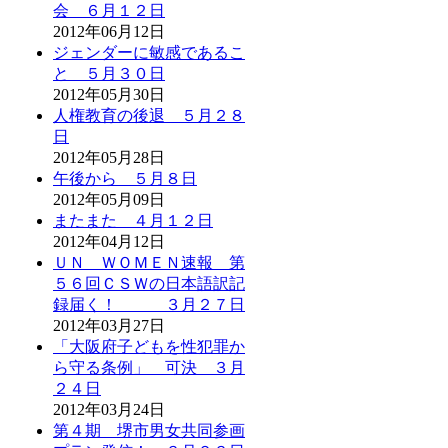
会 ６月１２日
2012年06月12日
ジェンダーに敏感であるこ
と ５月３０日
2012年05月30日
人権教育の後退 ５月２８
日
2012年05月28日
午後から ５月８日
2012年05月09日
またまた ４月１２日
2012年04月12日
ＵＮ ＷＯＭＥＮ速報 第
５６回ＣＳＷの日本語訳記
録届く！ ３月２７日
2012年03月27日
「大阪府子どもを性犯罪か
ら守る条例」 可決 ３月
２４日
2012年03月24日
第４期 堺市男女共同参画