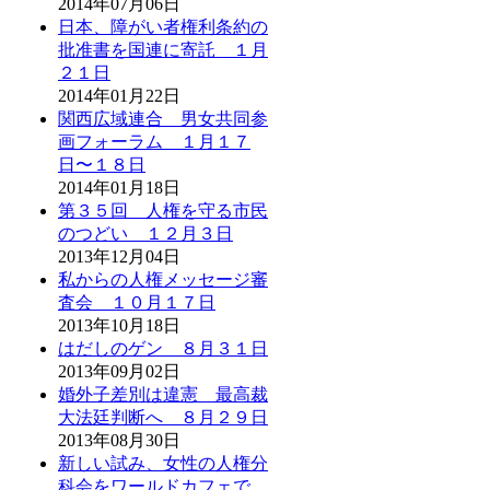
2014年07月06日
日本、障がい者権利条約の
批准書を国連に寄託 １月
２１日
2014年01月22日
関西広域連合 男女共同参
画フォーラム １月１７
日〜１８日
2014年01月18日
第３５回 人権を守る市民
のつどい １２月３日
2013年12月04日
私からの人権メッセージ審
査会 １０月１７日
2013年10月18日
はだしのゲン ８月３１日
2013年09月02日
婚外子差別は違憲 最高裁
大法廷判断へ ８月２９日
2013年08月30日
新しい試み、女性の人権分
科会をワールドカフェで。