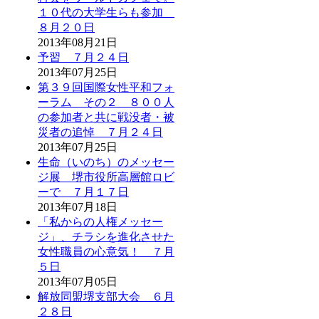
１０代の大学生らも参加
８月２０日
2013年08月21日
予習 ７月２４日
2013年07月25日
第３９回国際女性平和フォ
ーラム その２ ８００人
の参加者と共に戦没者・被
災者の追悼 ７月２４日
2013年07月25日
生命（いのち）のメッセー
ジ展 堺市役所高層館ロビ
ーで ７月１７日
2013年07月18日
「私からの人権メッセー
ジ」、チラシを進化させた
女性職員の心意気！ ７月
５日
2013年07月05日
解放同盟堺支部大会 ６月
２８日