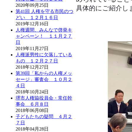
2020年09月25日
具体的にご紹介し
第41回 人権を守る市民のつ
どい １２月１６日
2019年12月16日
人権週間、みんなで啓発キ
ャンペーン！ １１月２７
日
2019年11月27日
人権派男性に欠落している
もの １２月２７日
2018年12月27日
第39回「私からの人権メッ
セージ」審査会 １０月２
４日
2018年10月24日
堺市人権協役員会・常任幹
事会 ６月８日
2018年06月08日
子どもたちの疑問 ４月２
７日
2018年04月28日