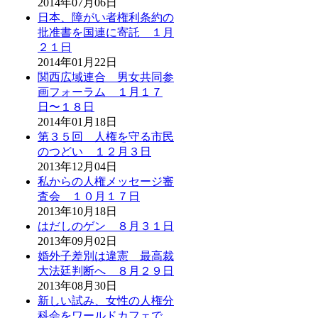
2014年07月06日
日本、障がい者権利条約の
批准書を国連に寄託 １月
２１日
2014年01月22日
関西広域連合 男女共同参
画フォーラム １月１７
日〜１８日
2014年01月18日
第３５回 人権を守る市民
のつどい １２月３日
2013年12月04日
私からの人権メッセージ審
査会 １０月１７日
2013年10月18日
はだしのゲン ８月３１日
2013年09月02日
婚外子差別は違憲 最高裁
大法廷判断へ ８月２９日
2013年08月30日
新しい試み、女性の人権分
科会をワールドカフェで。