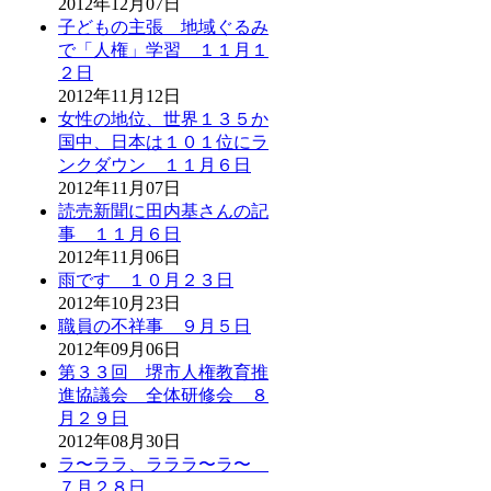
2012年12月07日
子どもの主張 地域ぐるみ
で「人権」学習 １１月１
２日
2012年11月12日
女性の地位、世界１３５か
国中、日本は１０１位にラ
ンクダウン １１月６日
2012年11月07日
読売新聞に田内基さんの記
事 １１月６日
2012年11月06日
雨です １０月２３日
2012年10月23日
職員の不祥事 ９月５日
2012年09月06日
第３３回 堺市人権教育推
進協議会 全体研修会 ８
月２９日
2012年08月30日
ラ〜ララ、ラララ〜ラ〜
７月２８日