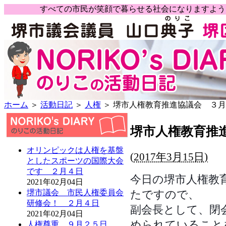
すべての市民が笑顔で暮らせる社会になりますよ
ホーム
＞
活動日記
＞
人権
＞ 堺市人権教育推進協議会 ３
堺市人権教育推
オリンピックは人権を基盤
(
2017年3月15日)
としたスポーツの国際大会
です ２月４日
今日の堺市人権教
2021年02月04日
たですので、
堺市議会 市民人権委員会
研修会！ ２月４日
副会長として、閉
2021年02月04日
められていること
人権尊重 ９月２５日