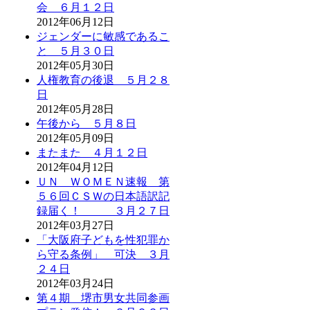
会 ６月１２日
2012年06月12日
ジェンダーに敏感であるこ
と ５月３０日
2012年05月30日
人権教育の後退 ５月２８
日
2012年05月28日
午後から ５月８日
2012年05月09日
またまた ４月１２日
2012年04月12日
ＵＮ ＷＯＭＥＮ速報 第
５６回ＣＳＷの日本語訳記
録届く！ ３月２７日
2012年03月27日
「大阪府子どもを性犯罪か
ら守る条例」 可決 ３月
２４日
2012年03月24日
第４期 堺市男女共同参画