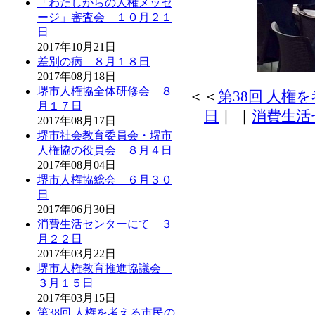
「わたしからの人権メッセ
ージ」審査会 １０月２１
日
2017年10月21日
差別の病 ８月１８日
2017年08月18日
堺市人権協全体研修会 ８
＜＜
第38回 人権
月１７日
日
｜
｜
消費生活
2017年08月17日
堺市社会教育委員会・堺市
人権協の役員会 ８月４日
2017年08月04日
堺市人権協総会 ６月３０
日
2017年06月30日
消費生活センターにて ３
月２２日
2017年03月22日
堺市人権教育推進協議会
３月１５日
2017年03月15日
第38回 人権を考える市民の