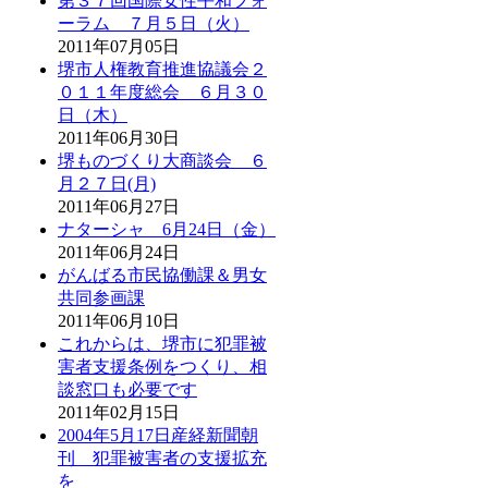
第３７回国際女性平和フォ
ーラム ７月５日（火）
2011年07月05日
堺市人権教育推進協議会２
０１１年度総会 ６月３０
日（木）
2011年06月30日
堺ものづくり大商談会 ６
月２７日(月)
2011年06月27日
ナターシャ 6月24日（金）
2011年06月24日
がんばる市民協働課＆男女
共同参画課
2011年06月10日
これからは、堺市に犯罪被
害者支援条例をつくり、相
談窓口も必要です
2011年02月15日
2004年5月17日産経新聞朝
刊 犯罪被害者の支援拡充
を