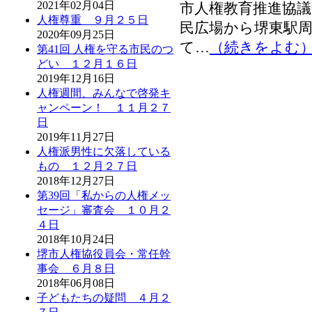
2021年02月04日
市人権教育推進協議
人権尊重 ９月２５日
民広場から堺東駅周
2020年09月25日
て…
（続きをよむ
第41回 人権を守る市民のつ
どい １２月１６日
2019年12月16日
人権週間、みんなで啓発キ
ャンペーン！ １１月２７
日
2019年11月27日
人権派男性に欠落している
もの １２月２７日
2018年12月27日
第39回「私からの人権メッ
セージ」審査会 １０月２
４日
2018年10月24日
堺市人権協役員会・常任幹
事会 ６月８日
2018年06月08日
子どもたちの疑問 ４月２