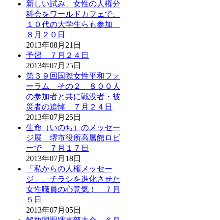
新しい試み、女性の人権分
科会をワールドカフェで。
１０代の大学生らも参加
８月２０日
2013年08月21日
予習 ７月２４日
2013年07月25日
第３９回国際女性平和フォ
ーラム その２ ８００人
の参加者と共に戦没者・被
災者の追悼 ７月２４日
2013年07月25日
生命（いのち）のメッセー
ジ展 堺市役所高層館ロビ
ーで ７月１７日
2013年07月18日
「私からの人権メッセー
ジ」、チラシを進化させた
女性職員の心意気！ ７月
５日
2013年07月05日