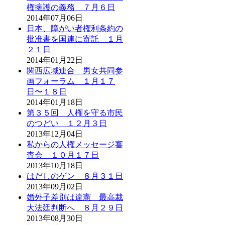
権擁護の義務 ７月６日
2014年07月06日
日本、障がい者権利条約の
批准書を国連に寄託 １月
２１日
2014年01月22日
関西広域連合 男女共同参
画フォーラム １月１７
日〜１８日
2014年01月18日
第３５回 人権を守る市民
のつどい １２月３日
2013年12月04日
私からの人権メッセージ審
査会 １０月１７日
2013年10月18日
はだしのゲン ８月３１日
2013年09月02日
婚外子差別は違憲 最高裁
大法廷判断へ ８月２９日
2013年08月30日