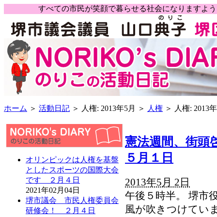
すべての市民が笑顔で暮らせる社会になりますよ
ホーム
＞
活動日記
＞ 人権: 2013年5月 ＞
人権
＞ 人権: 2013
憲法週間、街頭
５月１日
オリンピックは人権を基盤
としたスポーツの国際大会
です ２月４日
2013年5月 2日
2021年02月04日
午後５時半。 堺市
堺市議会 市民人権委員会
風が吹きつけていま
研修会！ ２月４日