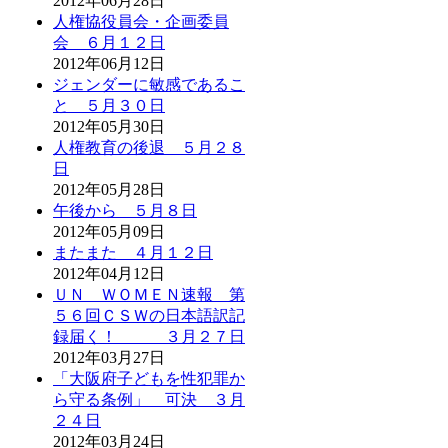
2012年06月28日
人権協役員会・企画委員
会 ６月１２日
2012年06月12日
ジェンダーに敏感であるこ
と ５月３０日
2012年05月30日
人権教育の後退 ５月２８
日
2012年05月28日
午後から ５月８日
2012年05月09日
またまた ４月１２日
2012年04月12日
ＵＮ ＷＯＭＥＮ速報 第
５６回ＣＳＷの日本語訳記
録届く！ ３月２７日
2012年03月27日
「大阪府子どもを性犯罪か
ら守る条例」 可決 ３月
２４日
2012年03月24日