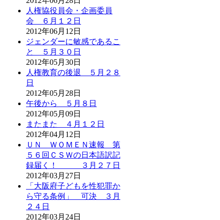
2012年06月28日
人権協役員会・企画委員
会 ６月１２日
2012年06月12日
ジェンダーに敏感であるこ
と ５月３０日
2012年05月30日
人権教育の後退 ５月２８
日
2012年05月28日
午後から ５月８日
2012年05月09日
またまた ４月１２日
2012年04月12日
ＵＮ ＷＯＭＥＮ速報 第
５６回ＣＳＷの日本語訳記
録届く！ ３月２７日
2012年03月27日
「大阪府子どもを性犯罪か
ら守る条例」 可決 ３月
２４日
2012年03月24日