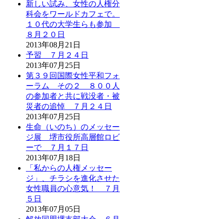
新しい試み、女性の人権分
科会をワールドカフェで。
１０代の大学生らも参加
８月２０日
2013年08月21日
予習 ７月２４日
2013年07月25日
第３９回国際女性平和フォ
ーラム その２ ８００人
の参加者と共に戦没者・被
災者の追悼 ７月２４日
2013年07月25日
生命（いのち）のメッセー
ジ展 堺市役所高層館ロビ
ーで ７月１７日
2013年07月18日
「私からの人権メッセー
ジ」、チラシを進化させた
女性職員の心意気！ ７月
５日
2013年07月05日