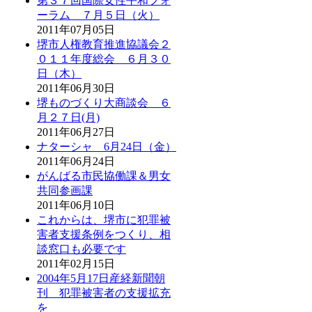
第３７回国際女性平和フォ
ーラム ７月５日（火）
2011年07月05日
堺市人権教育推進協議会２
０１１年度総会 ６月３０
日（木）
2011年06月30日
堺ものづくり大商談会 ６
月２７日(月)
2011年06月27日
ナターシャ 6月24日（金）
2011年06月24日
がんばる市民協働課＆男女
共同参画課
2011年06月10日
これからは、堺市に犯罪被
害者支援条例をつくり、相
談窓口も必要です
2011年02月15日
2004年5月17日産経新聞朝
刊 犯罪被害者の支援拡充
を