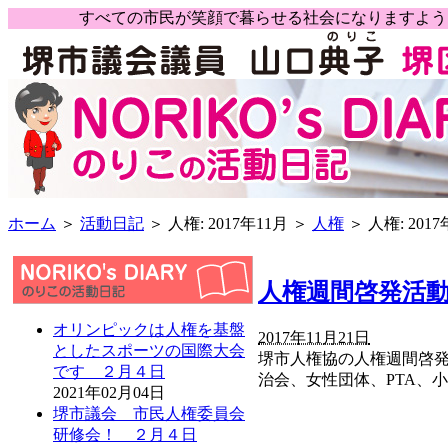
すべての市民が笑顔で暮らせる社会になりますよ
ホーム
＞
活動日記
＞ 人権: 2017年11月 ＞
人権
＞ 人権: 2017
人権週間啓発活
オリンピックは人権を基盤
2017年11月21日
としたスポーツの国際大会
堺市人権協の人権週間啓
です ２月４日
治会、女性団体、PTA、
2021年02月04日
堺市議会 市民人権委員会
研修会！ ２月４日