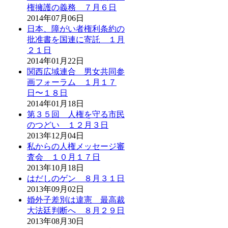
権擁護の義務 ７月６日
2014年07月06日
日本、障がい者権利条約の
批准書を国連に寄託 １月
２１日
2014年01月22日
関西広域連合 男女共同参
画フォーラム １月１７
日〜１８日
2014年01月18日
第３５回 人権を守る市民
のつどい １２月３日
2013年12月04日
私からの人権メッセージ審
査会 １０月１７日
2013年10月18日
はだしのゲン ８月３１日
2013年09月02日
婚外子差別は違憲 最高裁
大法廷判断へ ８月２９日
2013年08月30日