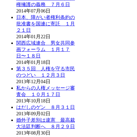
権擁護の義務 ７月６日
2014年07月06日
日本、障がい者権利条約の
批准書を国連に寄託 １月
２１日
2014年01月22日
関西広域連合 男女共同参
画フォーラム １月１７
日〜１８日
2014年01月18日
第３５回 人権を守る市民
のつどい １２月３日
2013年12月04日
私からの人権メッセージ審
査会 １０月１７日
2013年10月18日
はだしのゲン ８月３１日
2013年09月02日
婚外子差別は違憲 最高裁
大法廷判断へ ８月２９日
2013年08月30日