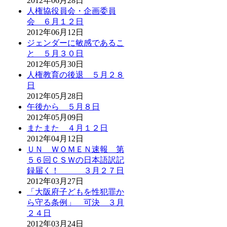
2012年06月28日
人権協役員会・企画委員
会 ６月１２日
2012年06月12日
ジェンダーに敏感であるこ
と ５月３０日
2012年05月30日
人権教育の後退 ５月２８
日
2012年05月28日
午後から ５月８日
2012年05月09日
またまた ４月１２日
2012年04月12日
ＵＮ ＷＯＭＥＮ速報 第
５６回ＣＳＷの日本語訳記
録届く！ ３月２７日
2012年03月27日
「大阪府子どもを性犯罪か
ら守る条例」 可決 ３月
２４日
2012年03月24日