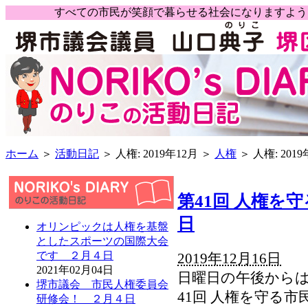
すべての市民が笑顔で暮らせる社会になりますよ
ホーム
＞
活動日記
＞ 人権: 2019年12月 ＞
人権
＞ 人権: 2019
第41回 人権を
日
オリンピックは人権を基盤
としたスポーツの国際大会
です ２月４日
2019年12月16日
2021年02月04日
日曜日の午後からは
堺市議会 市民人権委員会
41回 人権を守る
研修会！ ２月４日