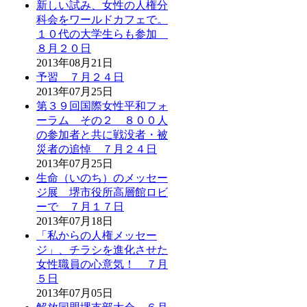
新しい試み、女性の人権分
科会をワールドカフェで。
１０代の大学生らも参加
８月２０日
2013年08月21日
予習 ７月２４日
2013年07月25日
第３９回国際女性平和フォ
ーラム その２ ８００人
の参加者と共に戦没者・被
災者の追悼 ７月２４日
2013年07月25日
生命（いのち）のメッセー
ジ展 堺市役所高層館ロビ
ーで ７月１７日
2013年07月18日
「私からの人権メッセー
ジ」、チラシを進化させた
女性職員の心意気！ ７月
５日
2013年07月05日