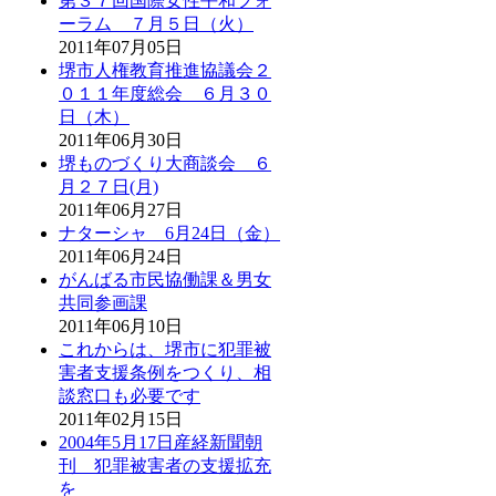
第３７回国際女性平和フォ
ーラム ７月５日（火）
2011年07月05日
堺市人権教育推進協議会２
０１１年度総会 ６月３０
日（木）
2011年06月30日
堺ものづくり大商談会 ６
月２７日(月)
2011年06月27日
ナターシャ 6月24日（金）
2011年06月24日
がんばる市民協働課＆男女
共同参画課
2011年06月10日
これからは、堺市に犯罪被
害者支援条例をつくり、相
談窓口も必要です
2011年02月15日
2004年5月17日産経新聞朝
刊 犯罪被害者の支援拡充
を