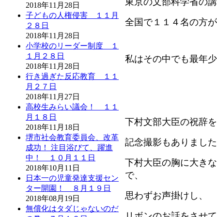
東京の文部科学省の講
2018年11月28日
子どもの人権侵害 １１月
全国で１１４名の方が
２８日
2018年11月28日
小学校のリーダー制度 １
１月２８日
私はその中でも最年少
2018年11月28日
行き過ぎた反応教育 １１
月２７日
2018年11月27日
高校生みらい議会！ １１
月１８日
下村文部大臣の祝辞を
2018年11月18日
堺市社会教育委員会、改革
記念撮影もありました
成功！ 注目浴びて、躍進
中！ １０月１１日
下村大臣の胸に大きな
2018年10月11日
で、
日本一の児童発達支援セン
ター開園！ ８月１９日
思わずお声掛けし、
2018年08月19日
無償化はタダじゃないのだ
リボンのお話をさせて