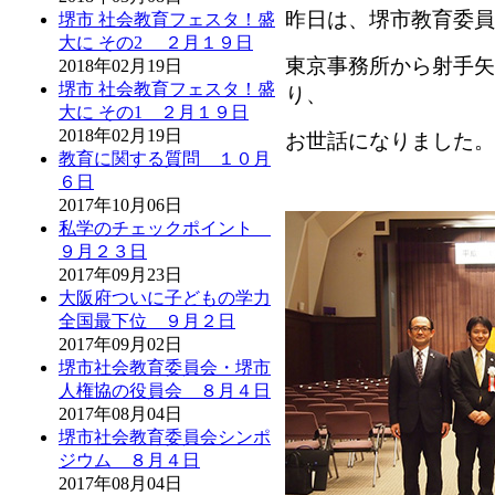
昨日は、堺市教育委員
堺市 社会教育フェスタ！盛
大に その2 ２月１９日
東京事務所から射手矢
2018年02月19日
堺市 社会教育フェスタ！盛
り、
大に その1 ２月１９日
2018年02月19日
お世話になりました。
教育に関する質問 １０月
６日
2017年10月06日
私学のチェックポイント
９月２３日
2017年09月23日
大阪府ついに子どもの学力
全国最下位 ９月２日
2017年09月02日
堺市社会教育委員会・堺市
人権協の役員会 ８月４日
2017年08月04日
堺市社会教育委員会シンポ
ジウム ８月４日
2017年08月04日