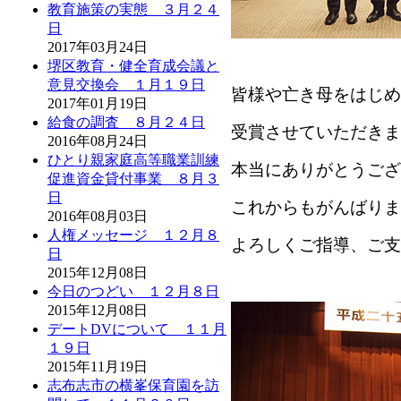
教育施策の実態 ３月２４
日
2017年03月24日
堺区教育・健全育成会議と
意見交換会 １月１９日
皆様や亡き母をはじめ
2017年01月19日
給食の調査 ８月２４日
受賞させていただきま
2016年08月24日
ひとり親家庭高等職業訓練
本当にありがとうござ
促進資金貸付事業 ８月３
日
これからもがんばりま
2016年08月03日
人権メッセージ １２月８
よろしくご指導、ご支
日
2015年12月08日
今日のつどい １２月８日
2015年12月08日
デートDVについて １１月
１９日
2015年11月19日
志布志市の横峯保育園を訪