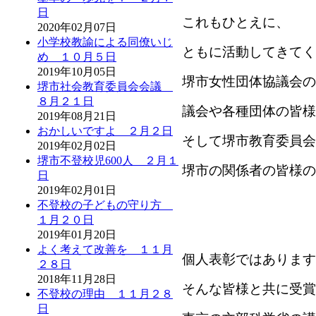
日
これもひとえに、
2020年02月07日
小学校教諭による同僚いじ
ともに活動してきてく
め １０月５日
2019年10月05日
堺市女性団体協議会の
堺市社会教育委員会会議
８月２１日
議会や各種団体の皆様
2019年08月21日
おかしいですよ ２月２日
そして堺市教育委員会
2019年02月02日
堺市不登校児600人 ２月１
堺市の関係者の皆様の
日
2019年02月01日
不登校の子どもの守り方
１月２０日
2019年01月20日
よく考えて改善を １１月
個人表彰ではあります
２８日
2018年11月28日
そんな皆様と共に受賞
不登校の理由 １１月２８
日