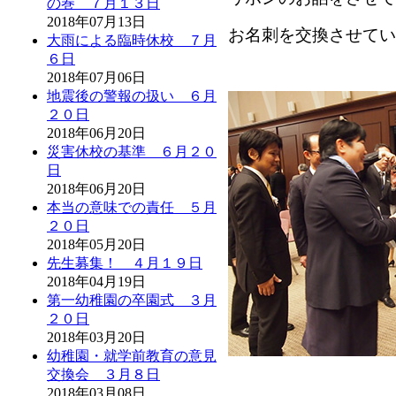
の巻 ７月１３日
2018年07月13日
お名刺を交換させてい
大雨による臨時休校 ７月
６日
2018年07月06日
地震後の警報の扱い ６月
２０日
2018年06月20日
災害休校の基準 ６月２０
日
2018年06月20日
本当の意味での責任 ５月
２０日
2018年05月20日
先生募集！ ４月１９日
2018年04月19日
第一幼稚園の卒園式 ３月
２０日
2018年03月20日
幼稚園・就学前教育の意見
交換会 ３月８日
2018年03月08日