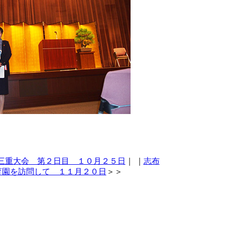
三重大会 第２日目 １０月２５日
｜
｜
志布
育園を訪問して １１月２０日
＞＞