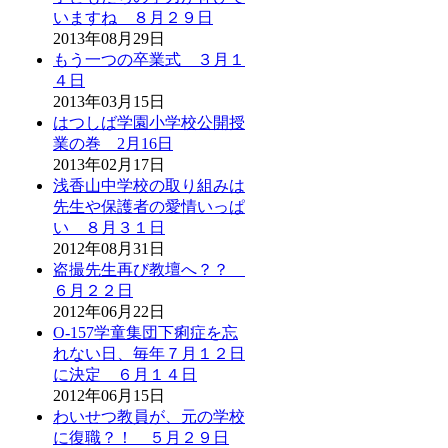
いますね ８月２９日
2013年08月29日
もう一つの卒業式 ３月１
４日
2013年03月15日
はつしば学園小学校公開授
業の巻 2月16日
2013年02月17日
浅香山中学校の取り組みは
先生や保護者の愛情いっぱ
い ８月３１日
2012年08月31日
盗撮先生再び教壇へ？？
６月２２日
2012年06月22日
O-157学童集団下痢症を忘
れない日、毎年７月１２日
に決定 ６月１４日
2012年06月15日
わいせつ教員が、元の学校
に復職？！ ５月２９日