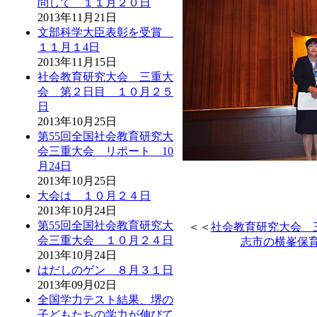
問して １１月２０日
2013年11月21日
文部科学大臣表彰を受賞
１１月１4日
2013年11月15日
社会教育研究大会 三重大
会 第２日目 １０月２５
日
2013年10月25日
第55回全国社会教育研究大
会三重大会 リポート 10
月24日
2013年10月25日
大会は １０月２４日
2013年10月24日
第55回全国社会教育研究大
＜＜
社会教育研究大会 
会三重大会 １０月２４日
志市の横峯保
2013年10月24日
はだしのゲン ８月３１日
2013年09月02日
全国学力テスト結果、堺の
子どもたちの学力が伸びて