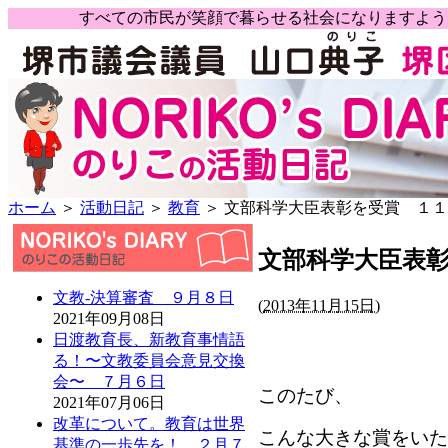
すべての市民が笑顔で暮らせる社会になりますよ
ホーム
＞
活動日記
＞
教育
＞ 文部科学大臣表彰を受賞 １１
文部科学大臣表彰
文教-決算審査 ９月８日
(
2013年11月15日)
2021年09月08日
日渡教育長、新教育事情語
る！〜文教委員会意見交換
会〜 ７月６日
このたび、
2021年07月06日
改革について。教育は世界
こんな大きな賞をいた
基準の一歩先を！ ２月７