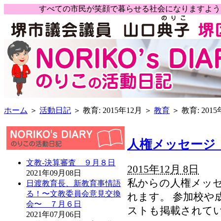
すべての市民が笑顔で暮らせる社会になりますよ
ホーム
＞
活動日記
＞ 教育: 2015年12月 ＞
教育
＞ 教育: 2015
人権メッセージ
文教-決算審査 ９月８日
2015年12月 8日
2021年09月08日
私からの人権メッ
日渡教育長、新教育事情語
る！〜文教委員会意見交換
れます。 参加校や
会〜 ７月６日
ストも掲載されて
2021年07月06日