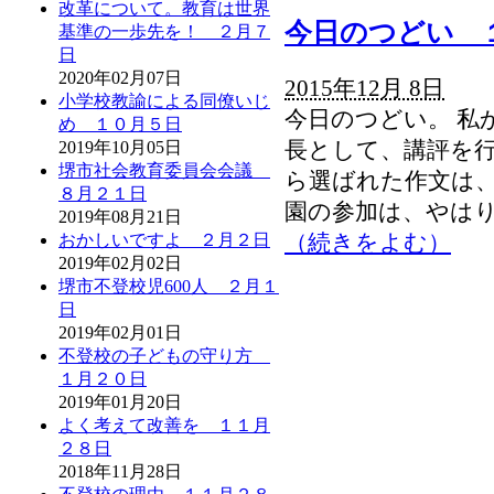
改革について。教育は世界
今日のつどい 
基準の一歩先を！ ２月７
日
2020年02月07日
2015年12月 8日
小学校教諭による同僚いじ
今日のつどい。 私
め １０月５日
長として、講評を行
2019年10月05日
堺市社会教育委員会会議
ら選ばれた作文は、
８月２１日
園の参加は、やはり
2019年08月21日
（続きをよむ）
おかしいですよ ２月２日
2019年02月02日
堺市不登校児600人 ２月１
日
2019年02月01日
不登校の子どもの守り方
１月２０日
2019年01月20日
よく考えて改善を １１月
２８日
2018年11月28日