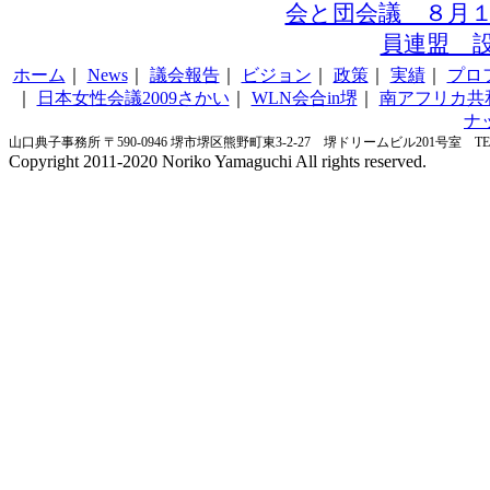
会と団会議 ８月
員連盟 
ホーム
｜
News
｜
議会報告
｜
ビジョン
｜
政策
｜
実績
｜
プロ
｜
日本女性会議2009さかい
｜
WLN会合in堺
｜
南アフリカ共
ナ
山口典子事務所 〒590-0946 堺市堺区熊野町東3-2-27 堺ドリームビル201号室 TEL&FA
Copyright 2011-2020 Noriko Yamaguchi All rights reserved.