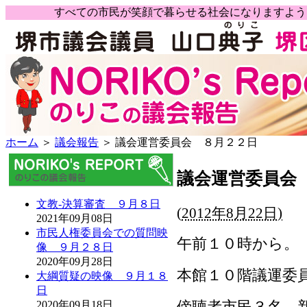
すべての市民が笑顔で暮らせる社会になりますよ
ホーム
＞
議会報告
＞ 議会運営委員会 ８月２２日
議会運営委員会
文教-決算審査 ９月８日
(
2012年8月22日)
2021年09月08日
市民人権委員会での質問映
午前１０時から。
像 ９月２８日
2020年09月28日
本館１０階議運委
大綱質疑の映像 ９月１８
日
傍聴者市民３名。
2020年09月18日