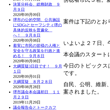
決算分科会、総務財政 ９
月９日
2020年09月09日
堺市の公的空間、公共施設
案件は下記のとお
にSDGsとセーフシティ堺の
具体的反映を普遍化
へ！ ９月８日
2020年09月08日
いよいよ２７日、
着実に市民の皆様の人権と
安全を守る政策を行政と進
本会議のスタート
める！ ９月８日
2020年09月08日
今日のトピックス
大綱質疑3日目です！ ９月
１日
です。
2020年09月01日
大綱質疑 ８月２８日
自民、公明、維新
2020年08月28日
案されました。
堺市議会本会議初日 １１
月２９日
2019年11月29日
議会報告会とトークカフ