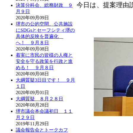
今日は、提案理由
決算分科会、総務財政 ９
月９日
2020年09月09日
堺市の公的空間、公共施設
にSDGsとセーフシティ堺の
具体的反映を普遍化
へ！ ９月８日
2020年09月08日
着実に市民の皆様の人権と
安全を守る政策を行政と進
める！ ９月８日
2020年09月08日
大綱質疑3日目です！ ９月
１日
2020年09月01日
大綱質疑 ８月２８日
2020年08月28日
堺市議会本会議初日 １１
月２９日
2019年11月29日
議会報告会とトークカフ