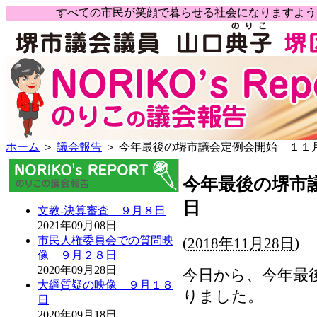
すべての市民が笑顔で暮らせる社会になりますよ
ホーム
＞
議会報告
＞ 今年最後の堺市議会定例会開始 １１
今年最後の堺市
日
文教-決算審査 ９月８日
2021年09月08日
市民人権委員会での質問映
(
2018年11月28日)
像 ９月２８日
2020年09月28日
今日から、今年最
大綱質疑の映像 ９月１８
りました。
日
2020年09月18日