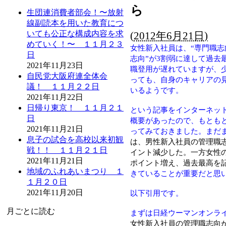
ら
生団連消費者部会！〜放射
線副読本を用いた教育につ
いても公正な構成内容を求
(
2012年6月21日)
めていく！〜 １１月２３
女性新入社員は、“専門職志
日
志向”が3割弱に達して過去
2021年11月23日
職登用が遅れていますが、
自民党大阪府連全体会
っても、自身のキャリアの
議！ １１月２２日
いるようです。
2021年11月22日
日帰り東京！ １１月２１
という記事をインターネッ
日
概要があったので、もとも
2021年11月21日
ってみておきました。まだ
息子の試合を高校以来初観
は、男性新入社員の管理職志向
戦！！ １１月２１日
イント減少した。一方女性の管
2021年11月21日
ポイント増え、過去最高を
地域のふれあいまつり １
きていることが重要だと思
１月２０日
2021年11月20日
以下引用です。
月ごとに読む
まずは日経ウーマンオンラ
女性新入社員の管理職志向