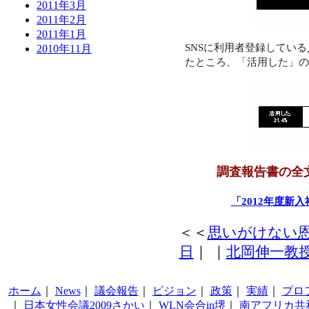
2011年3月
2011年2月
2011年1月
SNS
に利用者登録している
2010年11月
たところ、「活用した」の
調査報告書の全
「
2012
年度新入
＜＜
思いがけない
日
｜
｜
北岡伸一教
ホーム
｜
News
｜
議会報告
｜
ビジョン
｜
政策
｜
実績
｜
プロ
｜
日本女性会議2009さかい
｜
WLN会合in堺
｜
南アフリカ共