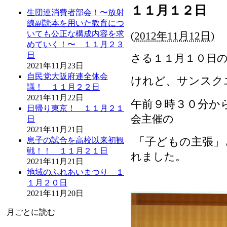
１１月１２日
生団連消費者部会！〜放射
線副読本を用いた教育につ
いても公正な構成内容を求
(
2012年11月12日)
めていく！〜 １１月２３
日
さる１１月１０日
2021年11月23日
自民党大阪府連全体会
けれど、サンスク
議！ １１月２２日
2021年11月22日
午前９時３０分か
日帰り東京！ １１月２１
会主催の
日
2021年11月21日
「子どもの主張」
息子の試合を高校以来初観
戦！！ １１月２１日
れました。
2021年11月21日
地域のふれあいまつり １
１月２０日
2021年11月20日
月ごとに読む