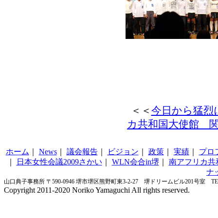
＜＜
今日から猛烈
カ共和国大使館 
ホーム
｜
News
｜
議会報告
｜
ビジョン
｜
政策
｜
実績
｜
プロ
｜
日本女性会議2009さかい
｜
WLN会合in堺
｜
南アフリカ共
ナ
山口典子事務所 〒590-0946 堺市堺区熊野町東3-2-27 堺ドリームビル201号室 TEL&FA
Copyright 2011-2020 Noriko Yamaguchi All rights reserved.