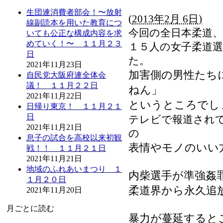
生団連消費者部会！〜放射
(
2013年2月 6日)
線副読本を用いた教育につ
今回の全日本柔道、
いても公正な構成内容を求
めていく！〜 １１月２３
１５人の女子柔道
日
た。
2021年11月23日
加害側の男性たち
自民党大阪府連全体会
議！ １１月２２日
ねん」
2021年11月22日
というところでし
日帰り東京！ １１月２１
日
テレビで報道され
2021年11月21日
の
息子の試合を高校以来初観
表情やモノのいい
戦！！ １１月２１日
2021年11月21日
地域のふれあいまつり １
内柴選手が準強姦
１月２０日
柔道界から永久追
2021年11月20日
月ごとに読む
暴力が蔓延すると