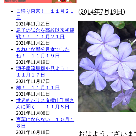
(
2014年7月19日)
日帰り東京！ １１月２１
日
2021年11月21日
息子の試合を高校以来初観
戦！！ １１月２１日
2021年11月21日
きれいな部分月食でした
ね！ １１月１９日
2021年11月19日
獅子座流星群を見よう！
１１月１７日
2021年11月17日
柿！ １１月１１日
2021年11月11日
世界的バリスタ横山千尋さ
んに聞く！ １１月８日
2021年11月08日
言葉にならない １０月１
８日
2021年10月18日
おはようございま