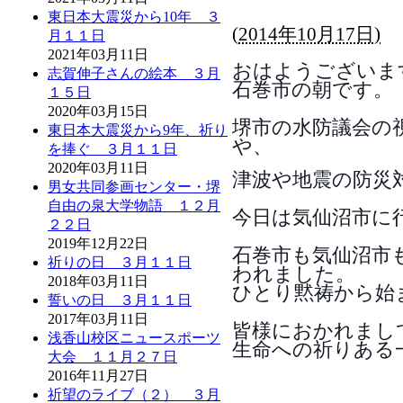
東日本大震災から10年 ３
(
2014年10月17日)
月１１日
2021年03月11日
おはようございま
志賀伸子さんの絵本 ３月
石巻市の朝です。
１５日
2020年03月15日
堺市の水防議会の
東日本大震災から9年、祈り
や、
を捧ぐ ３月１１日
2020年03月11日
津
波や地震の防災
男女共同参画センター・堺
自由の泉大学物語 １２月
今日は気仙沼市に
２２日
2019年12月22日
石巻市も気仙沼市
祈りの日 ３月１１日
われました。
2018年03月11日
ひとり黙祷から始
誓いの日 ３月１１日
2017年03月11日
皆様におかれまし
浅香山校区ニュースポーツ
生命への祈りある
大会 １１月２７日
2016年11月27日
祈望のライブ（２） ３月