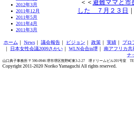
＜＜
避難ママと市
2012年3月
した ７月２３日
2011年12月
2011年5月
2011年4月
2011年3月
ホーム
｜
News
｜
議会報告
｜
ビジョン
｜
政策
｜
実績
｜
プロ
｜
日本女性会議2009さかい
｜
WLN会合in堺
｜
南アフリカ共
ナ
山口典子事務所 〒590-0946 堺市堺区熊野町東3-2-27 堺ドリームビル201号室 TEL&FA
Copyright 2011-2020 Noriko Yamaguchi All rights reserved.