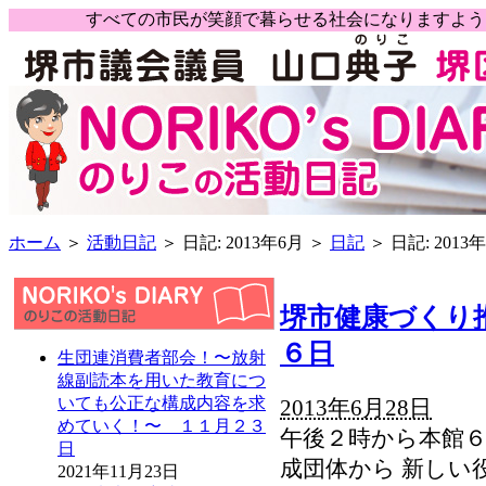
すべての市民が笑顔で暮らせる社会になりますよ
ホーム
＞
活動日記
＞ 日記: 2013年6月 ＞
日記
＞ 日記: 2013
堺市健康づくり
６日
生団連消費者部会！〜放射
線副読本を用いた教育につ
いても公正な構成内容を求
2013年6月28日
めていく！〜 １１月２３
午後２時から本館６
日
成団体から 新しい
2021年11月23日