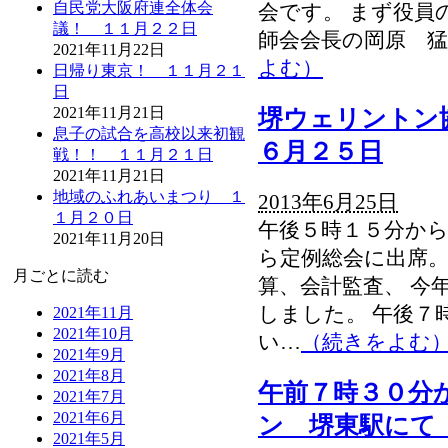
自民党大阪府連全体会
会です。 まず役員
議！ １１月２２日
師会会長の岡原 猛
2021年11月22日
よむ）
日帰り東京！ １１月２１
日
2021年11月21日
堺ウェリントン
息子の試合を高校以来初観
６月２５日
戦！！ １１月２１日
2021年11月21日
地域のふれあいまつり １
2013年6月25日
１月２０日
午後５時１５分から
2021年11月20日
ら定例総会に出席。
月ごとに読む
算、会計監査、 今
しました。 午後７
2021年11月
2021年10月
い…
（続きをよむ
2021年9月
2021年8月
午前７時３０分
2021年7月
2021年6月
ン 堺東駅にて
2021年5月