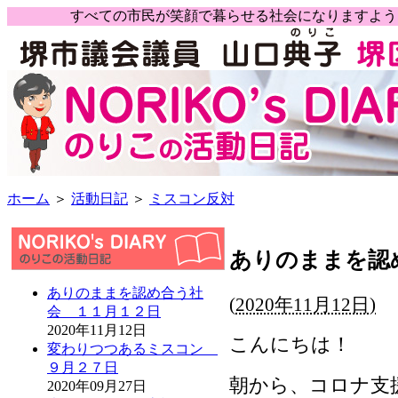
すべての市民が笑顔で暮らせる社会になりますよ
ホーム
＞
活動日記
＞
ミスコン反対
ありのままを認
ありのままを認め合う社
(
2020年11月12日)
会 １１月１２日
2020年11月12日
こんにちは！
変わりつつあるミスコン
９月２７日
朝から、コロナ支
2020年09月27日