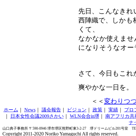
先日、こんなきれ
西陣織で、しかも
くて、
なかなか使えませ
になりそうなオー
さて、今日もこれ
爽やかな一日を。
＜＜
変わりつ
ホーム
｜
News
｜
議会報告
｜
ビジョン
｜
政策
｜
実績
｜
プロ
｜
日本女性会議2009さかい
｜
WLN会合in堺
｜
南アフリカ共
ナ
山口典子事務所 〒590-0946 堺市堺区熊野町東3-2-27 堺ドリームビル201号室 TEL&FA
Copyright 2011-2020 Noriko Yamaguchi All rights reserved.