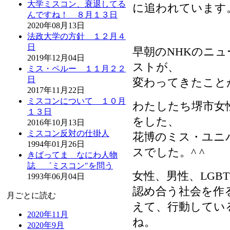
大学ミスコン、衰退してる
に追われています
んですね！ ８月１３日
2020年08月13日
法政大学の方針 １２月４
日
早朝のNHKのニ
2019年12月04日
ストが、
ミス・ペルー １１月２２
日
変わってきたこと
2017年11月22日
ミスコンについて １０月
わたしたち堺市女
１３日
をした、
2016年10月13日
ミスコン反対の仕掛人
花博のミス・ユニ
1994年01月26日
スでした。^ ^
きばってま なにわ人物
誌 ゛ミスコン″を問う
女性、男性、LGB
1993年06月04日
認め合う社会を作
月ごとに読む
えて、行動してい
2020年11月
ね。
2020年9月