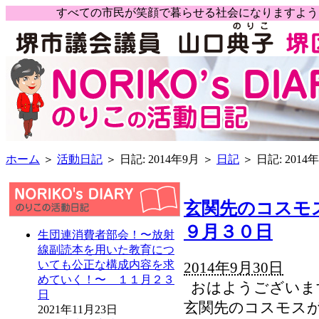
すべての市民が笑顔で暮らせる社会になりますよ
ホーム
＞
活動日記
＞ 日記: 2014年9月 ＞
日記
＞ 日記: 2014
玄関先のコスモ
９月３０日
生団連消費者部会！〜放射
線副読本を用いた教育につ
いても公正な構成内容を求
2014年9月30日
めていく！〜 １１月２３
おはようございま
日
玄関先のコスモスが
2021年11月23日