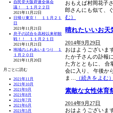
自民党大阪府連全体会
おもえば村岡花子さ
議！ １１月２２日
郎さんにも似て、
2021年11月22日
む）
日帰り東京！ １１月２１
日
2021年11月21日
晴れたいいお天
息子の試合を高校以来初観
戦！！ １１月２１日
2014年9月29日
2021年11月21日
おはようございます
地域のふれあいまつり １
１月２０日
たか子さんの訃報に
2021年11月20日
た方とともに、 合
月ごとに読む
会に入り、 午後か
ま…
（続きをよむ
2021年11月
2021年10月
素敵な女性体育
2021年9月
2021年8月
2021年7月
2014年9月27日
2021年6月
おはようございます
2021年5月