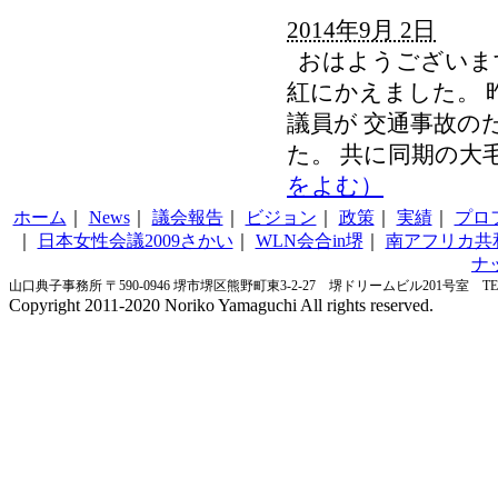
2014年9月 2日
おはようございま
紅にかえました。 
議員が 交通事故の
た。 共に同期の大
をよむ）
ホーム
｜
News
｜
議会報告
｜
ビジョン
｜
政策
｜
実績
｜
プロ
｜
日本女性会議2009さかい
｜
WLN会合in堺
｜
南アフリカ共
ナ
山口典子事務所 〒590-0946 堺市堺区熊野町東3-2-27 堺ドリームビル201号室 TEL&FA
Copyright 2011-2020 Noriko Yamaguchi All rights reserved.