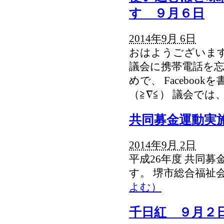
す ９月６日
2014年9月 6日
おはようございます
議会に携帯電話を忘
めで、 Facebo
（≧∇≦） 議会では
共同募金運動実
2014年9月 2日
平成26年度 共同
す。 堺市総合福祉会館
よむ）
千日紅 ９月２