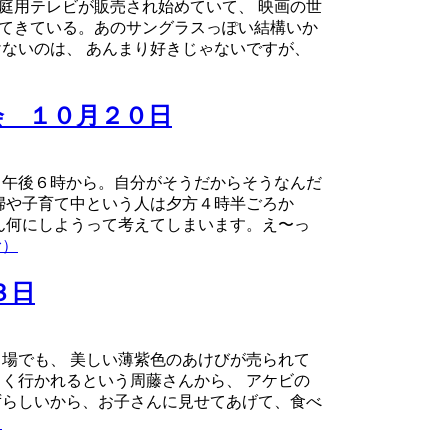
庭用テレビが販売され始めていて、 映画の世
えてきている。あのサングラスっぽい結構いか
ないのは、 あんまり好きじゃないですが、
会 １０月２０日
。午後６時から。自分がそうだからそうなんだ
婦や子育て中という人は夕方４時半ごろか
ん何にしようって考えてしまいます。え〜っ
む）
３日
場でも、 美しい薄紫色のあけびが売られて
く行かれるという周藤さんから、 アケビの
ずらしいから、お子さんに見せてあげて、食べ
）