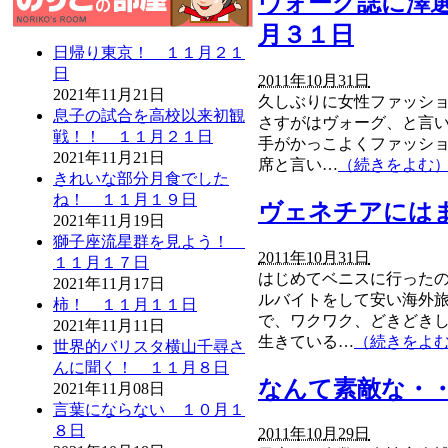
ヴォーグ誌に澤
月３１日
日帰り東京！ １１月２１
日
2011年10月31日
2021年11月21日
久しぶりに女性ファッシ
息子の試合を高校以来初観
さすがはヴォーグ、と言い
戦！！ １１月２１日
手がかっこよくファッシ
2021年11月21日
席と言い…
（続きをよむ
きれいな部分月食でした
ね！ １１月１９日
ヴェネチアには
2021年11月19日
獅子座流星群を見よう！
2011年10月31日
１１月１７日
はじめてベニスに行った
2021年11月17日
ルバイトをして安い海外
柿！ １１月１１日
で、ワクワク、どきどき
2021年11月11日
生きている…
（続きをよ
世界的バリスタ横山千尋さ
んに聞く！ １１月８日
なんて素敵な・
2021年11月08日
言葉にならない １０月１
８日
2011年10月29日