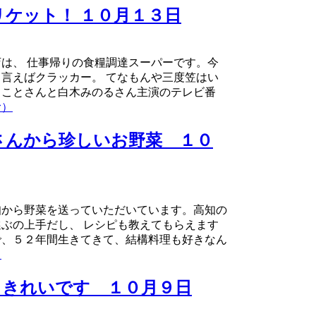
ケット！ １０月１３日
は、 仕事帰りの食糧調達スーパーです。今
言えばクラッカー。 てなもんや三度笠はい
まことさんと白木みのるさん主演のテレビ番
む）
さんから珍しいお野菜 １０
知から野菜を送っていただいています。高知の
ぶの上手だし、 レシピも教えてもらえます
で、５２年間生きてきて、結構料理も好きなん
）
・きれいです １０月９日