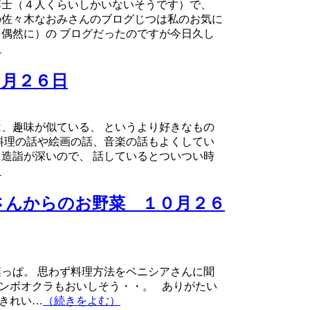
博士（４人くらいしかいないそうです）で、
の佐々木なおみさんのブログじつは私のお気に
偶然に）の ブログだったのですが今日久し
）
０月２６日
、趣味が似ている、 というより好きなもの
料理の話や絵画の話、音楽の話もよくしてい
造詣が深いので、 話しているとついつい時
）
さんからのお野菜 １０月２６
っぱ。 思わず料理方法をベニシアさんに聞
ンボオクラもおいしそう・・。 ありがたい
きれい…
（続きをよむ）