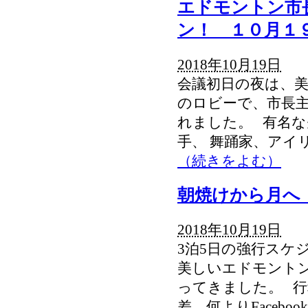
エドモントン市
ン！ １０月１
2018年10月19日
会議初日の夜は、
のロビーで、市長
れました。 有名
手、 舞踊家、アイ
（続きをよむ）
朝焼けから月へ
2018年10月19日
3泊5日の強行スケ
美しいエドモント
ってきました。 行程
差、何よりFacebo