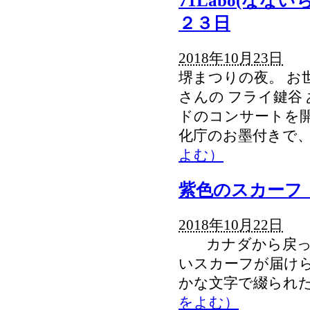
71Labo(な
２３日
2018年10月23日
堺まつりの夜。 お
さんの フライ鍵谷
ドのコンサートを
化庁のお墨付きで
よむ）
紫色のスカーフ
2018年10月22日
カナダから戻った
いスカーフが届け
かな文字で綴られ
をよむ）