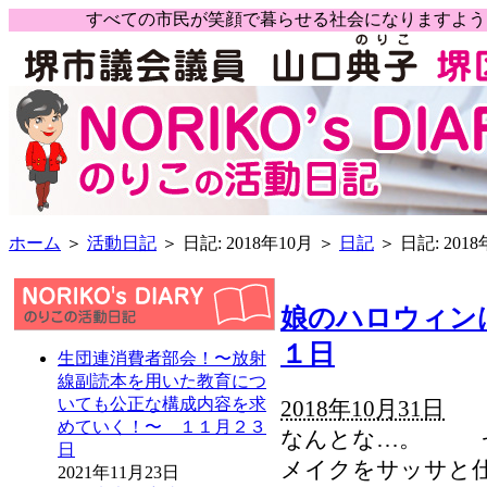
すべての市民が笑顔で暮らせる社会になりますよ
ホーム
＞
活動日記
＞ 日記: 2018年10月 ＞
日記
＞ 日記: 2018
娘のハロウィン
１日
生団連消費者部会！〜放射
線副読本を用いた教育につ
いても公正な構成内容を求
2018年10月31日
めていく！〜 １１月２３
なんとな…。 ゼ
日
メイクをサッサと仕
2021年11月23日