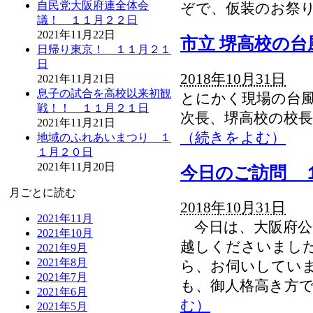
自民党大阪府連全体会
ぞで、仮装のお祭
議！ １１月２２日
2021年11月22日
市立 堺高校の台
日帰り東京！ １１月２１
日
2018年10月31日
2021年11月21日
息子の試合を高校以来初観
とにかく現場の台風
戦！！ １１月２１日
次長、堺高校の
2021年11月21日
（続きをよむ）
地域のふれあいまつり １
１月２０日
2021年11月20日
今日のご訪問 
月ごとに読む
2018年10月31日
2021年11月
今日は、大阪府公安
2021年10月
越しくださいました
2021年9月
2021年8月
ら、お伺いしてい
2021年7月
も、御人格高き方
2021年6月
む）
2021年5月