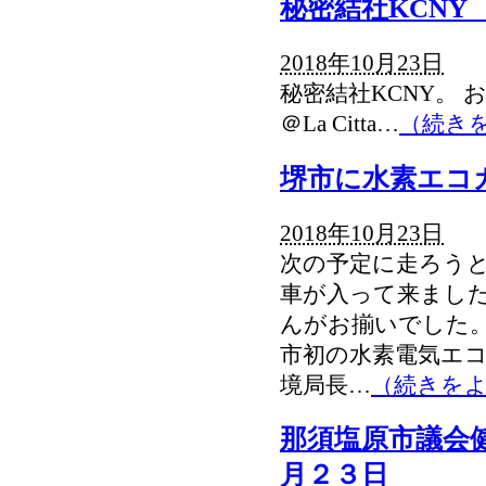
秘密結社KCNY
2018年10月23日
秘密結社KCNY
＠La Citta…
（続き
堺市に水素エコ
2018年10月23日
次の予定に走ろう
車が入って来ました
んがお揃いでした
市初の水素電気エコ
境局長…
（続きを
那須塩原市議会
月２３日