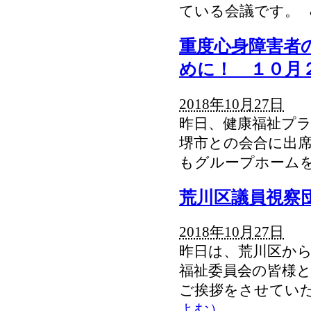
ている会議です。 
重度心身障害者
めに！ １０月
2018年10月27日
昨日、健康福祉プ
堺市との会合に出
もグループホーム
荒川区議員視察
2018年10月27日
昨日は、荒川区か
福祉委員会の皆様
ご挨拶をさせてい
よむ）