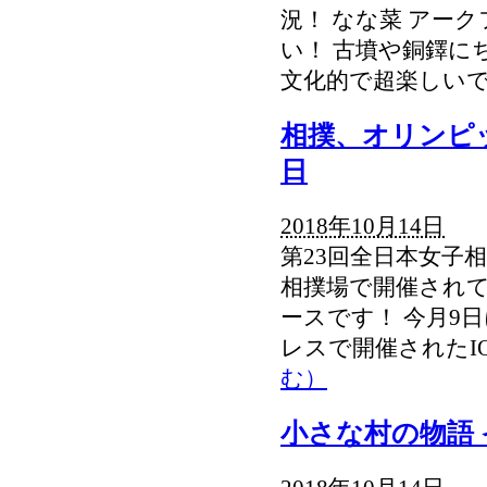
況！ なな菜 アー
い！ 古墳や銅鐸に
文化的で超楽しい
相撲、オリンピ
日
2018年10月14日
第23回全日本女子
相撲場で開催され
ースです！ 今月9
レスで開催されたI
む）
小さな村の物語